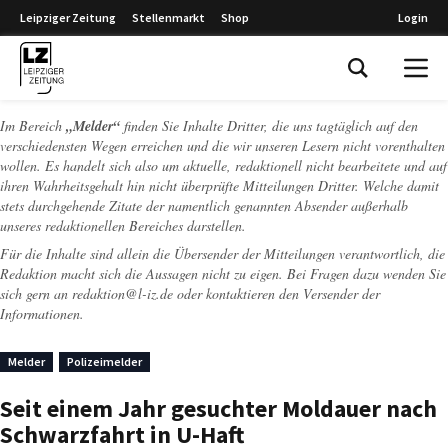
Leipziger Zeitung
Stellenmarkt
Shop
Login
Leipziger Zeitung
Im Bereich
„Melder“
finden Sie Inhalte Dritter, die uns tagtäglich auf den
verschiedensten Wegen erreichen und die wir unseren Lesern nicht vorenthalten
wollen. Es handelt sich also um aktuelle, redaktionell nicht bearbeitete und auf
ihren Wahrheitsgehalt hin nicht überprüfte Mitteilungen Dritter. Welche damit
stets durchgehende Zitate der namentlich genannten Absender außerhalb
unseres redaktionellen Bereiches darstellen.
Für die Inhalte sind allein die Übersender der Mitteilungen verantwortlich, die
Redaktion macht sich die Aussagen nicht zu eigen. Bei Fragen dazu wenden Sie
sich gern an
redaktion@l-iz.de
oder kontaktieren den Versender der
Informationen.
Melder
Polizeimelder
Seit einem Jahr gesuchter Moldauer nach
Schwarzfahrt in U-Haft