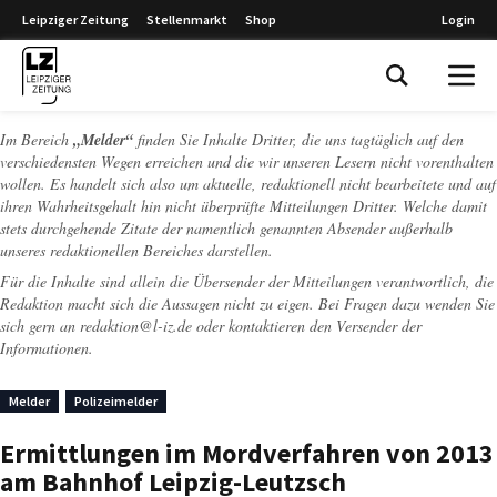
Leipziger Zeitung
Stellenmarkt
Shop
Login
Leipziger Zeitung
Im Bereich
„Melder“
finden Sie Inhalte Dritter, die uns tagtäglich auf den
verschiedensten Wegen erreichen und die wir unseren Lesern nicht vorenthalten
wollen. Es handelt sich also um aktuelle, redaktionell nicht bearbeitete und auf
ihren Wahrheitsgehalt hin nicht überprüfte Mitteilungen Dritter. Welche damit
stets durchgehende Zitate der namentlich genannten Absender außerhalb
unseres redaktionellen Bereiches darstellen.
Für die Inhalte sind allein die Übersender der Mitteilungen verantwortlich, die
Redaktion macht sich die Aussagen nicht zu eigen. Bei Fragen dazu wenden Sie
sich gern an
redaktion@l-iz.de
oder kontaktieren den Versender der
Informationen.
Melder
Polizeimelder
Ermittlungen im Mordverfahren von 2013
am Bahnhof Leipzig-Leutzsch