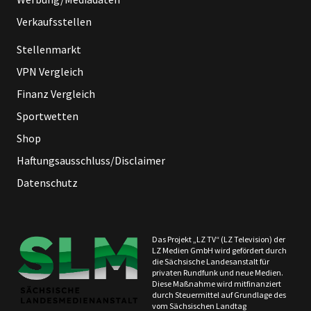
Verkaufsstellen
Stellenmarkt
VPN Vergleich
Finanz Vergleich
Sportwetten
Shop
Haftungsausschluss/Disclaimer
Datenschutz
Das Projekt „LZ TV“ (LZ Television) der
LZ Medien GmbH wird gefördert durch
die Sächsische Landesanstalt für
privaten Rundfunk und neue Medien.
Diese Maßnahme wird mitfinanziert
durch Steuermittel auf Grundlage des
vom Sächsischen Landtag