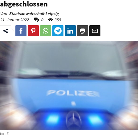
abgeschlossen
Von
Staatsanwaltschaft Leipzig
21. Januar 2022
0
359
to: LZ