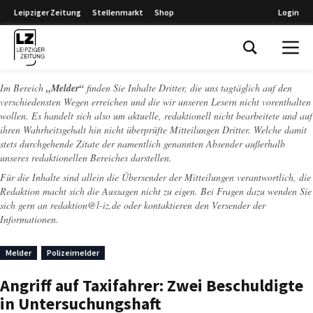
Leipziger Zeitung
Stellenmarkt
Shop
Login
Leipziger Zeitung
Im Bereich
„Melder“
finden Sie Inhalte Dritter, die uns tagtäglich auf den
verschiedensten Wegen erreichen und die wir unseren Lesern nicht vorenthalten
wollen. Es handelt sich also um aktuelle, redaktionell nicht bearbeitete und auf
ihren Wahrheitsgehalt hin nicht überprüfte Mitteilungen Dritter. Welche damit
stets durchgehende Zitate der namentlich genannten Absender außerhalb
unseres redaktionellen Bereiches darstellen.
Für die Inhalte sind allein die Übersender der Mitteilungen verantwortlich, die
Redaktion macht sich die Aussagen nicht zu eigen. Bei Fragen dazu wenden Sie
sich gern an
redaktion@l-iz.de
oder kontaktieren den Versender der
Informationen.
Melder
Polizeimelder
Angriff auf Taxifahrer: Zwei Beschuldigte
in Untersuchungshaft