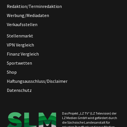
Redaktion/Terminredaktion
Werbung/Mediadaten
Verkaufsstellen
Stellenmarkt
VPN Vergleich
Finanz Vergleich
Sportwetten
Shop
Haftungsausschluss/Disclaimer
Datenschutz
Das Projekt „LZ TV“ (LZ Television) der
LZ Medien GmbH wird gefördert durch
die Sächsische Landesanstalt für
privaten Rundfunk und neue Medien.