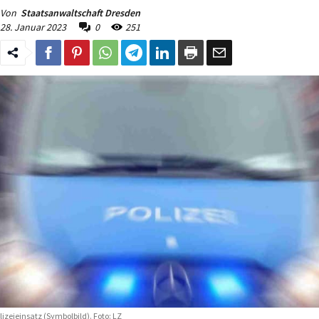
Von
Staatsanwaltschaft Dresden
28. Januar 2023
0
251
lizeieinsatz (Symbolbild). Foto: LZ