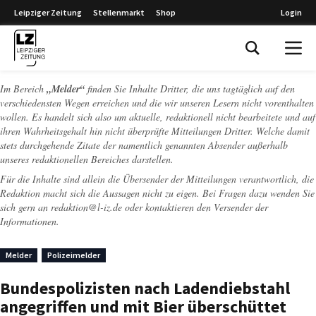
Leipziger Zeitung
Stellenmarkt
Shop
Login
Leipziger Zeitung
Im Bereich
„Melder“
finden Sie Inhalte Dritter, die uns tagtäglich auf den
verschiedensten Wegen erreichen und die wir unseren Lesern nicht vorenthalten
wollen. Es handelt sich also um aktuelle, redaktionell nicht bearbeitete und auf
ihren Wahrheitsgehalt hin nicht überprüfte Mitteilungen Dritter. Welche damit
stets durchgehende Zitate der namentlich genannten Absender außerhalb
unseres redaktionellen Bereiches darstellen.
Für die Inhalte sind allein die Übersender der Mitteilungen verantwortlich, die
Redaktion macht sich die Aussagen nicht zu eigen. Bei Fragen dazu wenden Sie
sich gern an
redaktion@l-iz.de
oder kontaktieren den Versender der
Informationen.
Melder
Polizeimelder
Bundespolizisten nach Ladendiebstahl
angegriffen und mit Bier überschüttet