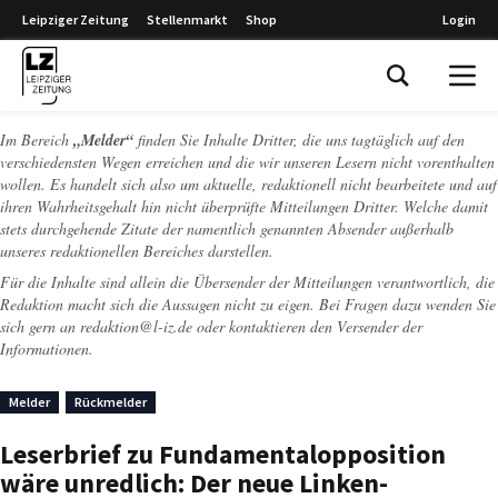
Leipziger Zeitung
Stellenmarkt
Shop
Login
Leipziger Zeitung
Im Bereich
„Melder“
finden Sie Inhalte Dritter, die uns tagtäglich auf den
verschiedensten Wegen erreichen und die wir unseren Lesern nicht vorenthalten
wollen. Es handelt sich also um aktuelle, redaktionell nicht bearbeitete und auf
ihren Wahrheitsgehalt hin nicht überprüfte Mitteilungen Dritter. Welche damit
stets durchgehende Zitate der namentlich genannten Absender außerhalb
unseres redaktionellen Bereiches darstellen.
Für die Inhalte sind allein die Übersender der Mitteilungen verantwortlich, die
Redaktion macht sich die Aussagen nicht zu eigen. Bei Fragen dazu wenden Sie
sich gern an
redaktion@l-iz.de
oder kontaktieren den Versender der
Informationen.
Melder
Rückmelder
Leserbrief zu Fundamentalopposition
wäre unredlich: Der neue Linken-