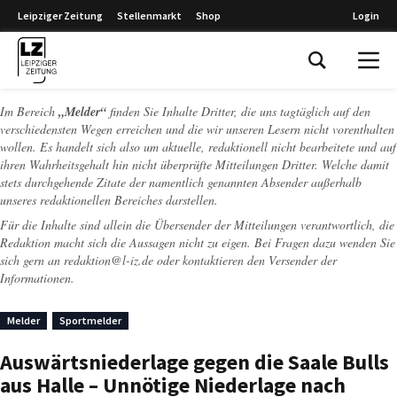
Leipziger Zeitung
Stellenmarkt
Shop
Login
Leipziger Zeitung
Im Bereich
„Melder“
finden Sie Inhalte Dritter, die uns tagtäglich auf den
verschiedensten Wegen erreichen und die wir unseren Lesern nicht vorenthalten
wollen. Es handelt sich also um aktuelle, redaktionell nicht bearbeitete und auf
ihren Wahrheitsgehalt hin nicht überprüfte Mitteilungen Dritter. Welche damit
stets durchgehende Zitate der namentlich genannten Absender außerhalb
unseres redaktionellen Bereiches darstellen.
Für die Inhalte sind allein die Übersender der Mitteilungen verantwortlich, die
Redaktion macht sich die Aussagen nicht zu eigen. Bei Fragen dazu wenden Sie
sich gern an
redaktion@l-iz.de
oder kontaktieren den Versender der
Informationen.
Melder
Sportmelder
Auswärtsniederlage gegen die Saale Bulls
aus Halle – Unnötige Niederlage nach