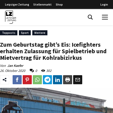
Leipziger Zeitung
Stellenmarkt
Shop
Login
Leipziger Zeitung
Topposts
Sport
Weitere
Zum Geburtstag gibt’s Eis: Icefighters
erhalten Zulassung für Spielbetrieb und
Mietvertrag für Kohlrabizirkus
Von
Jan Kaefer
26. Oktober 2020
0
302