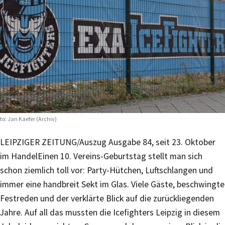
to: Jan Kaefer (Archiv)
LEIPZIGER ZEITUNG/Auszug Ausgabe 84, seit 23. Oktober
im Handel
Einen 10. Vereins-Geburtstag stellt man sich
schon ziemlich toll vor: Party-Hütchen, Luftschlangen und
immer eine handbreit Sekt im Glas. Viele Gäste, beschwingte
Festreden und der verklärte Blick auf die zurückliegenden
Jahre. Auf all das mussten die Icefighters Leipzig in diesem