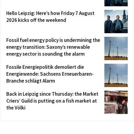
Hello Leipzig: Here’s how Friday 7 August
2026 kicks off the weekend
Fossil fuel energy policy is undermining the
energy transition: Saxony’s renewable
energy sector is sounding the alarm
Fossile Energiepolitik demoliert die
Energiewende: Sachsens Erneuerbaren-
Branche schlägt Alarm
Back in Leipzig since Thursday: the Market
Criers’ Guild is putting on a fish market at
the Völki