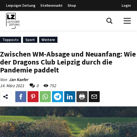
Leipziger Zeitung
Stellenmarkt
Shop
Login
Leipziger Zeitung
Topposts
Sport
Weitere
Zwischen WM-Absage und Neuanfang: Wie
der Dragons Club Leipzig durch die
Pandemie paddelt
Von
Jan Kaefer
14. März 2021
0
752