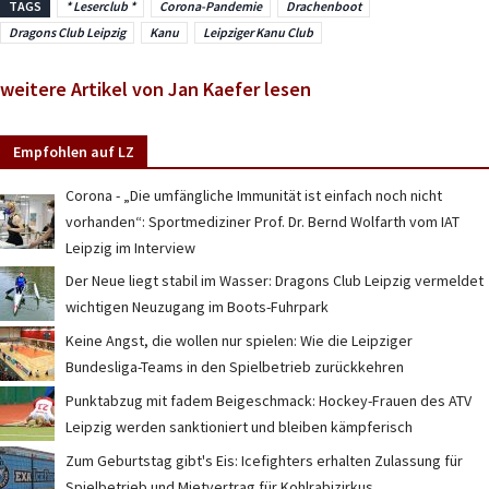
TAGS
* Leserclub *
Corona-Pandemie
Drachenboot
Dragons Club Leipzig
Kanu
Leipziger Kanu Club
weitere Artikel von Jan Kaefer lesen
Empfohlen auf LZ
Corona - „Die umfängliche Immunität ist einfach noch nicht
vorhanden“: Sportmediziner Prof. Dr. Bernd Wolfarth vom IAT
Leipzig im Interview
Der Neue liegt stabil im Wasser: Dragons Club Leipzig vermeldet
wichtigen Neuzugang im Boots-Fuhrpark
Keine Angst, die wollen nur spielen: Wie die Leipziger
Bundesliga-Teams in den Spielbetrieb zurückkehren
Punktabzug mit fadem Beigeschmack: Hockey-Frauen des ATV
Leipzig werden sanktioniert und bleiben kämpferisch
Zum Geburtstag gibt's Eis: Icefighters erhalten Zulassung für
Spielbetrieb und Mietvertrag für Kohlrabizirkus