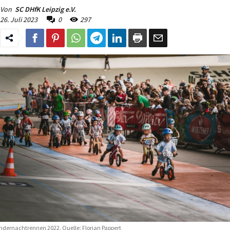
Von
SC DHfK Leipzig e.V.
26. Juli 2023
0
297
ndernachtrennen 2022. Quelle: Florian Pappert