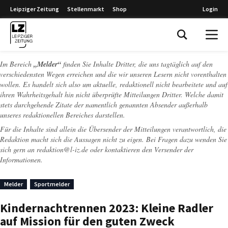
Leipziger Zeitung
Stellenmarkt
Shop
Login
Leipziger Zeitung
Im Bereich
„Melder“
finden Sie Inhalte Dritter, die uns tagtäglich auf den
verschiedensten Wegen erreichen und die wir unseren Lesern nicht vorenthalten
wollen. Es handelt sich also um aktuelle, redaktionell nicht bearbeitete und auf
ihren Wahrheitsgehalt hin nicht überprüfte Mitteilungen Dritter. Welche damit
stets durchgehende Zitate der namentlich genannten Absender außerhalb
unseres redaktionellen Bereiches darstellen.
Für die Inhalte sind allein die Übersender der Mitteilungen verantwortlich, die
Redaktion macht sich die Aussagen nicht zu eigen. Bei Fragen dazu wenden Sie
sich gern an
redaktion@l-iz.de
oder kontaktieren den Versender der
Informationen.
Melder
Sportmelder
Kindernachtrennen 2023: Kleine Radler
auf Mission für den guten Zweck