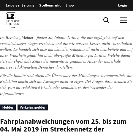
Leipziger Zeitung
Stellenmarkt
Shop
Login
Leipziger Zeitung
Im Bereich
„Melder“
finden Sie Inhalte Dritter, die uns tagtäglich auf den
verschiedensten Wegen erreichen und die wir unseren Lesern nicht vorenthalten
wollen. Es handelt sich also um aktuelle, redaktionell nicht bearbeitete und auf
ihren Wahrheitsgehalt hin nicht überprüfte Mitteilungen Dritter. Welche damit
stets durchgehende Zitate der namentlich genannten Absender außerhalb
unseres redaktionellen Bereiches darstellen.
Für die Inhalte sind allein die Übersender der Mitteilungen verantwortlich, die
Redaktion macht sich die Aussagen nicht zu eigen. Bei Fragen dazu wenden Sie
sich gern an
redaktion@l-iz.de
oder kontaktieren den Versender der
Informationen.
Melder
Verkehrsmelder
Fahrplanabweichungen vom 25. bis zum
04. Mai 2019 im Streckennetz der