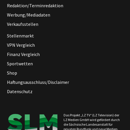
Redaktion/Terminredaktion
Werbung/Mediadaten
Verkaufsstellen
Stellenmarkt
VPN Vergleich
Finanz Vergleich
Sportwetten
Shop
Haftungsausschluss/Disclaimer
Datenschutz
Das Projekt „LZ TV“ (LZ Television) der
LZ Medien GmbH wird gefördert durch
die Sächsische Landesanstalt für
privaten Rundfunk und neue Medien.