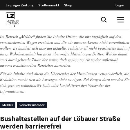
Leipziger Zeitung
Stellenmarkt
Shop
Login
Leipziger Zeitung
Im Bereich
„Melder“
finden Sie Inhalte Dritter, die uns tagtäglich auf den
verschiedensten Wegen erreichen und die wir unseren Lesern nicht vorenthalten
wollen. Es handelt sich also um aktuelle, redaktionell nicht bearbeitete und auf
ihren Wahrheitsgehalt hin nicht überprüfte Mitteilungen Dritter. Welche damit
stets durchgehende Zitate der namentlich genannten Absender außerhalb
unseres redaktionellen Bereiches darstellen.
Für die Inhalte sind allein die Übersender der Mitteilungen verantwortlich, die
Redaktion macht sich die Aussagen nicht zu eigen. Bei Fragen dazu wenden Sie
sich gern an
redaktion@l-iz.de
oder kontaktieren den Versender der
Informationen.
Melder
Verkehrsmelder
Bushaltestellen auf der Löbauer Straße
werden barrierefrei