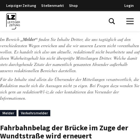
Leipziger Zeitung
Stellenmarkt
Shop
Login
Leipziger Zeitung
Im Bereich
„Melder“
finden Sie Inhalte Dritter, die uns tagtäglich auf den
verschiedensten Wegen erreichen und die wir unseren Lesern nicht vorenthalten
wollen. Es handelt sich also um aktuelle, redaktionell nicht bearbeitete und auf
ihren Wahrheitsgehalt hin nicht überprüfte Mitteilungen Dritter. Welche damit
stets durchgehende Zitate der namentlich genannten Absender außerhalb
unseres redaktionellen Bereiches darstellen.
Für die Inhalte sind allein die Übersender der Mitteilungen verantwortlich, die
Redaktion macht sich die Aussagen nicht zu eigen. Bei Fragen dazu wenden Sie
sich gern an
redaktion@l-iz.de
oder kontaktieren den Versender der
Informationen.
Melder
Verkehrsmelder
Fahrbahnbelag der Brücke im Zuge der
Wundtstraße wird erneuert