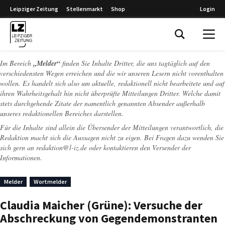
Leipziger Zeitung
Stellenmarkt
Shop
Login
Leipziger Zeitung
Im Bereich
„Melder“
finden Sie Inhalte Dritter, die uns tagtäglich auf den
verschiedensten Wegen erreichen und die wir unseren Lesern nicht vorenthalten
wollen. Es handelt sich also um aktuelle, redaktionell nicht bearbeitete und auf
ihren Wahrheitsgehalt hin nicht überprüfte Mitteilungen Dritter. Welche damit
stets durchgehende Zitate der namentlich genannten Absender außerhalb
unseres redaktionellen Bereiches darstellen.
Für die Inhalte sind allein die Übersender der Mitteilungen verantwortlich, die
Redaktion macht sich die Aussagen nicht zu eigen. Bei Fragen dazu wenden Sie
sich gern an
redaktion@l-iz.de
oder kontaktieren den Versender der
Informationen.
Melder
Wortmelder
Claudia Maicher (Grüne): Versuche der
Abschreckung von Gegendemonstranten