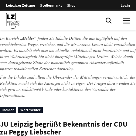
Leipziger Zeitung
Stellenmarkt
Shop
Login
Leipziger Zeitung
Im Bereich
„Melder“
finden Sie Inhalte Dritter, die uns tagtäglich auf den
verschiedensten Wegen erreichen und die wir unseren Lesern nicht vorenthalten
wollen. Es handelt sich also um aktuelle, redaktionell nicht bearbeitete und auf
ihren Wahrheitsgehalt hin nicht überprüfte Mitteilungen Dritter. Welche damit
stets durchgehende Zitate der namentlich genannten Absender außerhalb
unseres redaktionellen Bereiches darstellen.
Für die Inhalte sind allein die Übersender der Mitteilungen verantwortlich, die
Redaktion macht sich die Aussagen nicht zu eigen. Bei Fragen dazu wenden Sie
sich gern an
redaktion@l-iz.de
oder kontaktieren den Versender der
Informationen.
Melder
Wortmelder
JU Leipzig begrüßt Bekenntnis der CDU
zu Peggy Liebscher