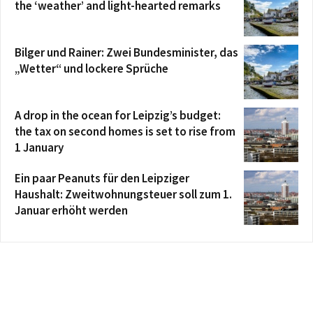
the ‘weather’ and light-hearted remarks
Bilger und Rainer: Zwei Bundesminister, das
„Wetter“ und lockere Sprüche
A drop in the ocean for Leipzig’s budget:
the tax on second homes is set to rise from
1 January
Ein paar Peanuts für den Leipziger
Haushalt: Zweitwohnungsteuer soll zum 1.
Januar erhöht werden