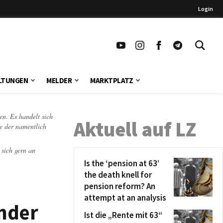
Login
LTUNGEN
MELDER
MARKTPLATZ
en. Es handelt sich
Aktuell auf LZ
te der namentlich
 sich gern an
Is the ‘pension at 63’
the death knell for
pension reform? An
attempt at an analysis
inder
Ist die „Rente mit 63“