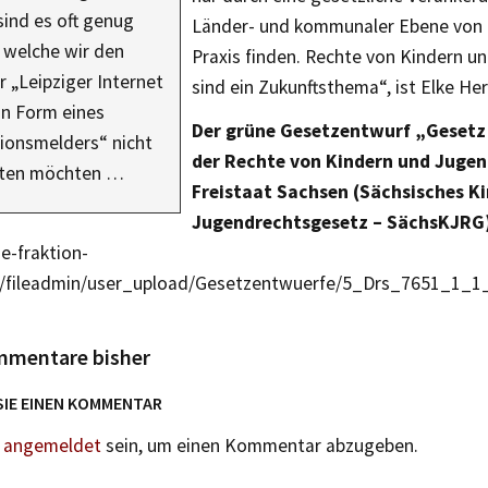
ind es oft genug
Länder- und kommunaler Ebene von d
 welche wir den
Praxis finden. Rechte von Kindern u
r „Leipziger Internet
sind ein Zukunftsthema“, ist Elke H
in Form eines
Der grüne Gesetzentwurf „Gesetz
ionsmelders“ nicht
der Rechte von Kindern und Jugen
lten möchten …
Freistaat Sachsen (Sächsisches Ki
Jugendrechtsgesetz – SächsKJRG)“
-fraktion-
/fileadmin/user_upload/Gesetzentwuerfe/5_Drs_7651_1_1
mmentare bisher
SIE EINEN KOMMENTAR
n
angemeldet
sein, um einen Kommentar abzugeben.