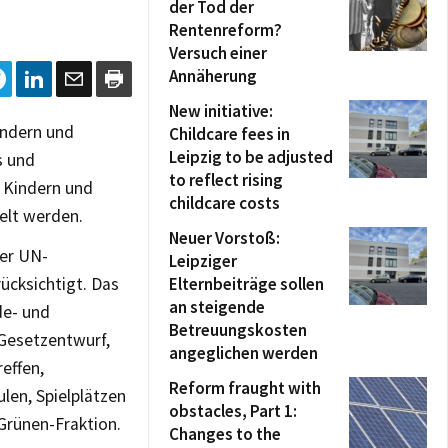
der Tod der
Rentenreform?
Versuch einer
Annäherung
New initiative:
indern und
Childcare fees in
Leipzig to be adjusted
s und
to reflect rising
n Kindern und
childcare costs
elt werden.
Neuer Vorstoß:
der UN-
Leipziger
ücksichtigt. Das
Elternbeiträge sollen
an steigende
de- und
Betreuungskosten
 Gesetzentwurf,
angeglichen werden
reffen,
Reform fraught with
len, Spielplätzen
obstacles, Part 1:
 Grünen-Fraktion.
Changes to the