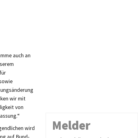
Stimme auch an
nserem
für
sowie
ssungsänderung
rken wir mit
igkeit von
fassung.“
Melder
gendlichen wird
ung auf Bund-,