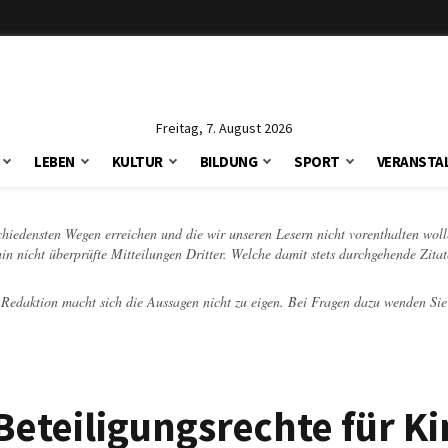
Freitag, 7. August 2026
LEBEN
KULTUR
BILDUNG
SPORT
VERANSTA
schiedensten Wegen erreichen und die wir unseren Lesern nicht vorenthalten woll
hin nicht überprüfte Mitteilungen Dritter. Welche damit stets durchgehende Zita
e Redaktion macht sich die Aussagen nicht zu eigen. Bei Fragen dazu wenden Sie
Beteiligungsrechte für K