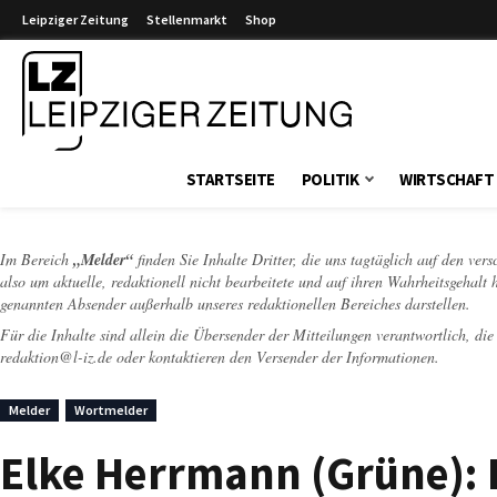
Leipziger Zeitung
Stellenmarkt
Shop
Leipziger Zeitung
STARTSEITE
POLITIK
WIRTSCHAFT
Im Bereich
„Melder“
finden Sie Inhalte Dritter, die uns tagtäglich auf den ver
also um aktuelle, redaktionell nicht bearbeitete und auf ihren Wahrheitsgehalt 
genannten Absender außerhalb unseres redaktionellen Bereiches darstellen.
Für die Inhalte sind allein die Übersender der Mitteilungen verantwortlich, di
redaktion@l-iz.de
oder kontaktieren den Versender der Informationen.
Melder
Wortmelder
Elke Herrmann (Grüne): 