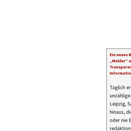
Ein neues 
„Melder“ a
Transparen
Informati
Täglich e
unzählig
Leipzig, 
hinaus, di
oder nie 
redaktione