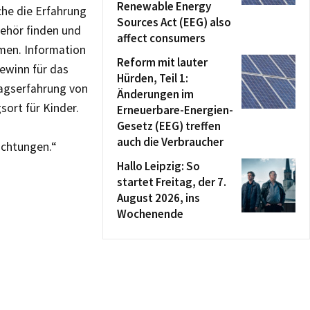
Renewable Energy
che die Erfahrung
Sources Act (EEG) also
ehör finden und
affect consumers
hmen. Information
Reform mit lauter
ewinn für das
Hürden, Teil 1:
tagserfahrung von
Änderungen im
sort für Kinder.
Erneuerbare-Energien-
Gesetz (EEG) treffen
auch die Verbraucher
ichtungen.“
Hallo Leipzig: So
startet Freitag, der 7.
August 2026, ins
Wochenende