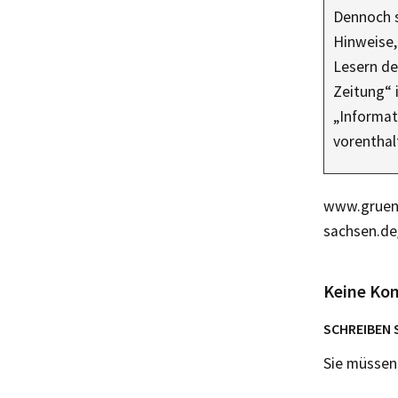
Dennoch s
Hinweise,
Lesern de
Zeitung“ 
„Informat
vorentha
www.gruene
sachsen.de
Keine Ko
SCHREIBEN 
Sie müsse