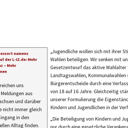
„Jugendliche wollen sich mit ihrer 
Ressort namens
Wahlen beteiligen. Wir senken mit u
uf der L-IZ.de: Mehr
z – Mehr
Gesetzentwurf das aktive Wahlalter 
onen
Landtagswahlen, Kommunalwahlen 
Bürgerentscheide durch eine Verfa
rreichen uns
von 18 auf 16 Jahre. Gleichzeitig stä
e Meldungen aus
unserer Formulierung die Eigenständ
Sachsen und darüber
Kindern und Jugendlichen in der Ver
e nicht immer gleich
Eingang in den
„Die Beteiligung von Kindern und Ju
llen Alltag finden.
nur durch eine gesetzliche Veranker