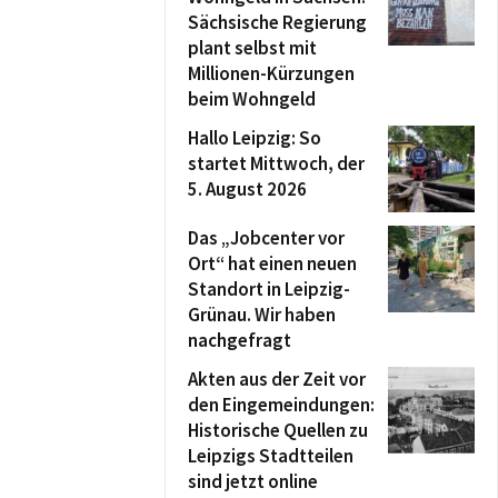
Sächsische Regierung
plant selbst mit
Millionen-Kürzungen
beim Wohngeld
Hallo Leipzig: So
startet Mittwoch, der
5. August 2026
Das „Jobcenter vor
Ort“ hat einen neuen
Standort in Leipzig-
Grünau. Wir haben
nachgefragt
Akten aus der Zeit vor
den Eingemeindungen:
Historische Quellen zu
Leipzigs Stadtteilen
sind jetzt online