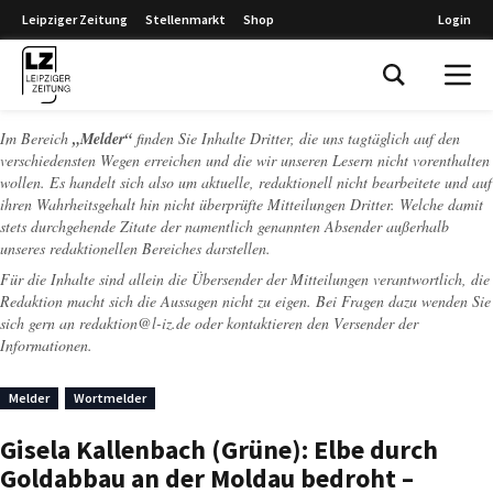
Leipziger Zeitung
Stellenmarkt
Shop
Login
Leipziger Zeitung
Im Bereich
„Melder“
finden Sie Inhalte Dritter, die uns tagtäglich auf den
verschiedensten Wegen erreichen und die wir unseren Lesern nicht vorenthalten
wollen. Es handelt sich also um aktuelle, redaktionell nicht bearbeitete und auf
ihren Wahrheitsgehalt hin nicht überprüfte Mitteilungen Dritter. Welche damit
stets durchgehende Zitate der namentlich genannten Absender außerhalb
unseres redaktionellen Bereiches darstellen.
Für die Inhalte sind allein die Übersender der Mitteilungen verantwortlich, die
Redaktion macht sich die Aussagen nicht zu eigen. Bei Fragen dazu wenden Sie
sich gern an
redaktion@l-iz.de
oder kontaktieren den Versender der
Informationen.
Melder
Wortmelder
Gisela Kallenbach (Grüne): Elbe durch
Goldabbau an der Moldau bedroht –