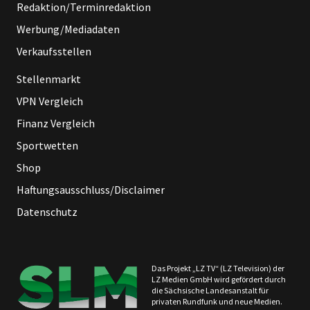
Redaktion/Terminredaktion
Werbung/Mediadaten
Verkaufsstellen
Stellenmarkt
VPN Vergleich
Finanz Vergleich
Sportwetten
Shop
Haftungsausschluss/Disclaimer
Datenschutz
Das Projekt „LZ TV“ (LZ Television) der
LZ Medien GmbH wird gefördert durch
die Sächsische Landesanstalt für
privaten Rundfunk und neue Medien.