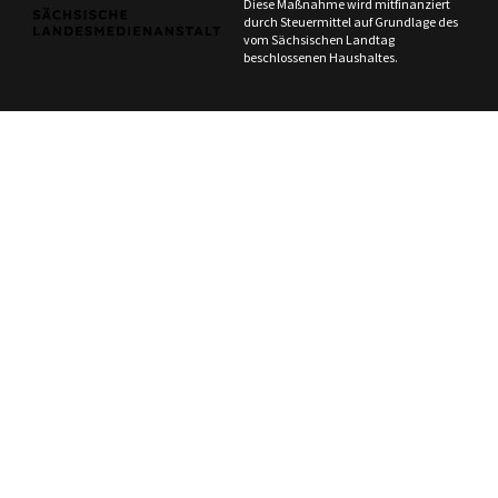
Diese Maßnahme wird mitfinanziert
durch Steuermittel auf Grundlage des
vom Sächsischen Landtag
beschlossenen Haushaltes.