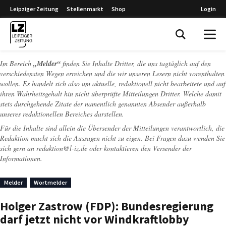
Leipziger Zeitung
Stellenmarkt
Shop
Login
Leipziger Zeitung
Im Bereich
„Melder“
finden Sie Inhalte Dritter, die uns tagtäglich auf den
verschiedensten Wegen erreichen und die wir unseren Lesern nicht vorenthalten
wollen. Es handelt sich also um aktuelle, redaktionell nicht bearbeitete und auf
ihren Wahrheitsgehalt hin nicht überprüfte Mitteilungen Dritter. Welche damit
stets durchgehende Zitate der namentlich genannten Absender außerhalb
unseres redaktionellen Bereiches darstellen.
Für die Inhalte sind allein die Übersender der Mitteilungen verantwortlich, die
Redaktion macht sich die Aussagen nicht zu eigen. Bei Fragen dazu wenden Sie
sich gern an
redaktion@l-iz.de
oder kontaktieren den Versender der
Informationen.
Melder
Wortmelder
Holger Zastrow (FDP): Bundesregierung
darf jetzt nicht vor Windkraftlobby