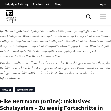
Leipziger Zeitung
Stellenmarkt
Shop
Login
Leipziger Zeitung
Im Bereich
„Melder“
finden Sie Inhalte Dritter, die uns tagtäglich auf den
verschiedensten Wegen erreichen und die wir unseren Lesern nicht vorenthalten
wollen. Es handelt sich also um aktuelle, redaktionell nicht bearbeitete und auf
ihren Wahrheitsgehalt hin nicht überprüfte Mitteilungen Dritter. Welche damit
stets durchgehende Zitate der namentlich genannten Absender außerhalb
unseres redaktionellen Bereiches darstellen.
Für die Inhalte sind allein die Übersender der Mitteilungen verantwortlich, die
Redaktion macht sich die Aussagen nicht zu eigen. Bei Fragen dazu wenden Sie
sich gern an
redaktion@l-iz.de
oder kontaktieren den Versender der
Informationen.
Melder
Wortmelder
Elke Herrmann (Grüne): Inklusives
Schulsystem – Zu wenig Fortschritte in