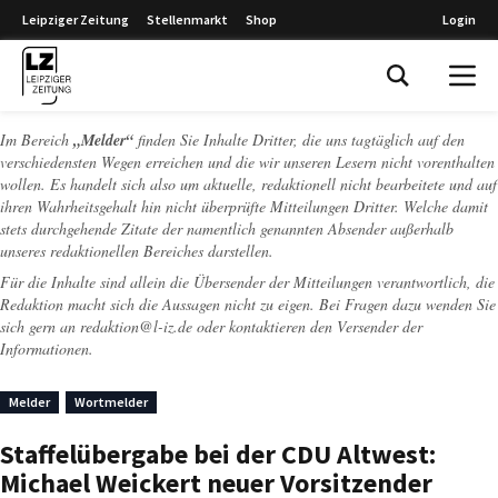
Leipziger Zeitung
Stellenmarkt
Shop
Login
Leipziger Zeitung
Im Bereich
„Melder“
finden Sie Inhalte Dritter, die uns tagtäglich auf den
verschiedensten Wegen erreichen und die wir unseren Lesern nicht vorenthalten
wollen. Es handelt sich also um aktuelle, redaktionell nicht bearbeitete und auf
ihren Wahrheitsgehalt hin nicht überprüfte Mitteilungen Dritter. Welche damit
stets durchgehende Zitate der namentlich genannten Absender außerhalb
unseres redaktionellen Bereiches darstellen.
Für die Inhalte sind allein die Übersender der Mitteilungen verantwortlich, die
Redaktion macht sich die Aussagen nicht zu eigen. Bei Fragen dazu wenden Sie
sich gern an
redaktion@l-iz.de
oder kontaktieren den Versender der
Informationen.
Melder
Wortmelder
Staffelübergabe bei der CDU Altwest:
Michael Weickert neuer Vorsitzender