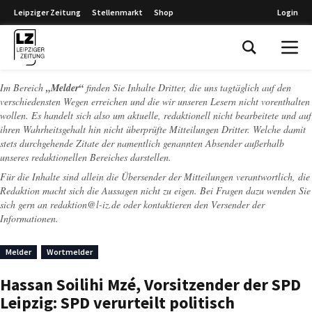
Leipziger Zeitung
Stellenmarkt
Shop
Login
Leipziger Zeitung
Im Bereich
„Melder“
finden Sie Inhalte Dritter, die uns tagtäglich auf den
verschiedensten Wegen erreichen und die wir unseren Lesern nicht vorenthalten
wollen. Es handelt sich also um aktuelle, redaktionell nicht bearbeitete und auf
ihren Wahrheitsgehalt hin nicht überprüfte Mitteilungen Dritter. Welche damit
stets durchgehende Zitate der namentlich genannten Absender außerhalb
unseres redaktionellen Bereiches darstellen.
Für die Inhalte sind allein die Übersender der Mitteilungen verantwortlich, die
Redaktion macht sich die Aussagen nicht zu eigen. Bei Fragen dazu wenden Sie
sich gern an
redaktion@l-iz.de
oder kontaktieren den Versender der
Informationen.
Melder
Wortmelder
Hassan Soilihi Mzé, Vorsitzender der SPD
Leipzig: SPD verurteilt politisch