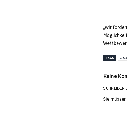
„Wir forde
Möglichkeit
Wettbewerb 
TAGS
STE
Keine Ko
SCHREIBEN 
Sie müsse