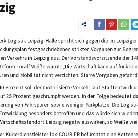
zig
k Logistik Leipzig-Halle spricht sich gegen die im Leipziger
cklungsplan festgeschriebenen strikten Vorgaben zur Begre
en Verkehrs in Leipzig aus. Der Vorstandsvorsitzende der 14
ttform Toralf Weiße warnt: „Die Wirtschaft kann auf funktio
uren und Mobilität nicht verzichten. Starre Vorgaben gefähr
0 Prozent soll der motorisierte Verkehr laut Stadtentwicklu
auf 25 Prozent geschrumpft werden. In der Folge bedeutet d
ierung von Fahrspuren sowie weniger Parkplätze. Die Logist
 Entwicklung besonders betroffen und das würde sich wiede
irtschaftsstandort Leipzig negativ auswirken, so Weiße weit
er Kurierdienstleister fox-COURIER befürchtet eine Kettenre