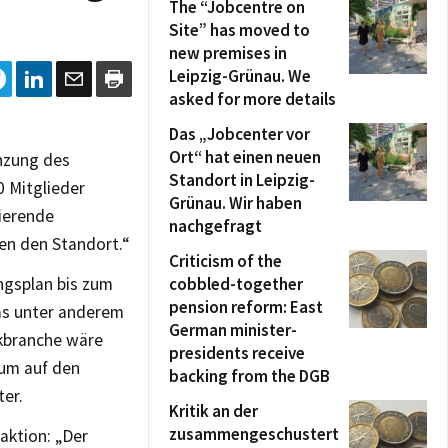
The “Jobcentre on
Site” has moved to
new premises in
Leipzig-Grünau. We
asked for more details
Das „Jobcenter vor
Ort“ hat einen neuen
nzung des
Standort in Leipzig-
0 Mitglieder
Grünau. Wir haben
nierende
nachgefragt
den den Standort.“
Criticism of the
ngsplan bis zum
cobbled-together
pension reform: East
as unter anderem
German minister-
ikbranche wäre
presidents receive
rum auf den
backing from the DGB
er.
Kritik an der
zusammengeschustert
aktion: „Der