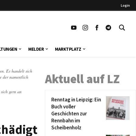
Login
LTUNGEN
MELDER
MARKTPLATZ
en. Es handelt sich
Aktuell auf LZ
te der namentlich
 sich gern an
Renntag in Leipzig: Ein
Buch voller
Geschichten zur
Rennbahn im
chädigt
Scheibenholz