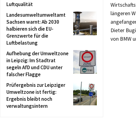
Luftqualität
Wirtschaft
längeren Wa
Landesumweltumweltamt
Sachsen warnt: Ab 2030
angefangen
halbieren sich die EU-
Dieter Bug
Grenzwerte für die
von BMW und
Luftbelastung
Aufhebung der Umweltzone
in Leipzig: Im Stadtrat
segeln AfD und CDU unter
falscher Flagge
Prüfergebnis zur Leipziger
Umweltzone ist fertig:
Ergebnis bleibt noch
verwaltungsintern