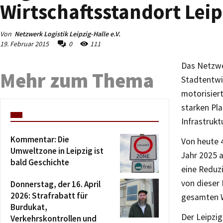
Wirtschaftsstandort Leip
Von
Netzwerk Logistik Leipzig-Halle e.V.
19. Februar 2015
0
111
Das Netzwer
Mehr zum Thema
Stadtentwi
motorisiert
starken Pla
Infrastrukt
Kommentar: Die
Von heute 4
Umweltzone in Leipzig ist
Jahr 2025 
bald Geschichte
eine Reduz
von dieser
Donnerstag, der 16. April
2026: Strafrabatt für
gesamten W
Burdukat,
Der Leipzig
Verkehrskontrollen und