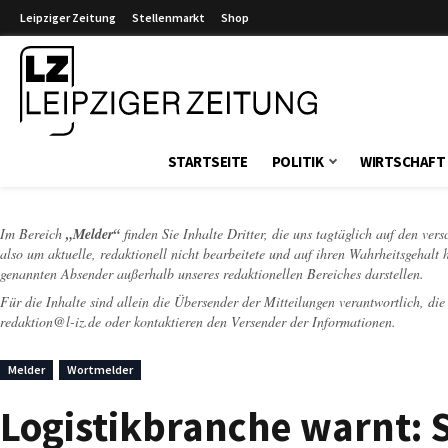
Leipziger Zeitung
Stellenmarkt
Shop
Leipziger Zeitung
STARTSEITE
POLITIK
WIRTSCHAFT
Im Bereich
„Melder“
finden Sie Inhalte Dritter, die uns tagtäglich auf den ver
also um aktuelle, redaktionell nicht bearbeitete und auf ihren Wahrheitsgehalt 
genannten Absender außerhalb unseres redaktionellen Bereiches darstellen.
Für die Inhalte sind allein die Übersender der Mitteilungen verantwortlich, di
redaktion@l-iz.de
oder kontaktieren den Versender der Informationen.
Melder
Wortmelder
Logistikbranche warnt: 