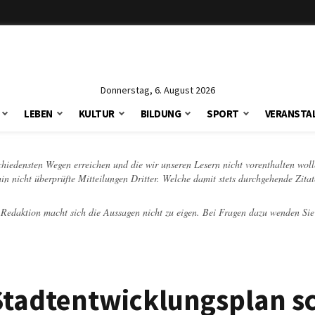
Donnerstag, 6. August 2026
LEBEN
KULTUR
BILDUNG
SPORT
VERANSTA
schiedensten Wegen erreichen und die wir unseren Lesern nicht vorenthalten woll
hin nicht überprüfte Mitteilungen Dritter. Welche damit stets durchgehende Zita
e Redaktion macht sich die Aussagen nicht zu eigen. Bei Fragen dazu wenden Sie
Stadtentwicklungsplan s