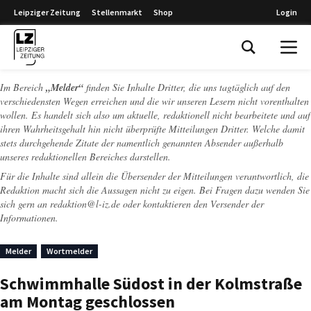
Leipziger Zeitung
Stellenmarkt
Shop
Login
Leipziger Zeitung
Im Bereich
„Melder“
finden Sie Inhalte Dritter, die uns tagtäglich auf den
verschiedensten Wegen erreichen und die wir unseren Lesern nicht vorenthalten
wollen. Es handelt sich also um aktuelle, redaktionell nicht bearbeitete und auf
ihren Wahrheitsgehalt hin nicht überprüfte Mitteilungen Dritter. Welche damit
stets durchgehende Zitate der namentlich genannten Absender außerhalb
unseres redaktionellen Bereiches darstellen.
Für die Inhalte sind allein die Übersender der Mitteilungen verantwortlich, die
Redaktion macht sich die Aussagen nicht zu eigen. Bei Fragen dazu wenden Sie
sich gern an
redaktion@l-iz.de
oder kontaktieren den Versender der
Informationen.
Melder
Wortmelder
Schwimmhalle Südost in der Kolmstraße
am Montag geschlossen