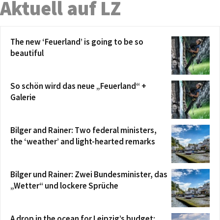
Aktuell auf LZ
The new ‘Feuerland’ is going to be so
beautiful
So schön wird das neue „Feuerland“ +
Galerie
Bilger and Rainer: Two federal ministers,
the ‘weather’ and light-hearted remarks
Bilger und Rainer: Zwei Bundesminister, das
„Wetter“ und lockere Sprüche
A drop in the ocean for Leipzig’s budget: