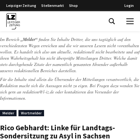
Leipziger Zeitung
Stellenmarkt
Shop
Login
Leipziger Zeitung
Im Bereich
„Melder“
finden Sie Inhalte Dritter, die uns tagtäglich auf den
verschiedensten Wegen erreichen und die wir unseren Lesern nicht vorenthalten
wollen. Es handelt sich also um aktuelle, redaktionell nicht bearbeitete und auf
ihren Wahrheitsgehalt hin nicht überprüfte Mitteilungen Dritter. Welche damit
stets durchgehende Zitate der namentlich genannten Absender außerhalb
unseres redaktionellen Bereiches darstellen.
Für die Inhalte sind allein die Übersender der Mitteilungen verantwortlich, die
Redaktion macht sich die Aussagen nicht zu eigen. Bei Fragen dazu wenden Sie
sich gern an
redaktion@l-iz.de
oder kontaktieren den Versender der
Informationen.
Melder
Wortmelder
Rico Gebhardt: Linke für Landtags-
Sondersitzung zu Asyl in Sachsen