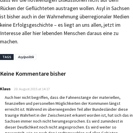
dass wir die notwendigen Diskussionen nicht auf dem
Rücken der Geflüchteten austragen wollen. Asyl in Sachsen
ist bisher auch in der Wahrnehmung überregionaler Medien
keine Erfolgsgeschichte – es liegt an uns allen, jetzt im
Interesse aller hier lebenden Menschen daraus eine zu
machen.
TAGS
Asylpolitik
Keine Kommentare bisher
says:
Klaus
20. August 2015 at 14:17
Auch hier nicht begriffen, dass die Fahnenstange der materiellen,
finanziellen und personellen Möglichkeiten der Kommunen längst
erreicht ist. Während im überwiegenden Teil aller Bundesländer diese
traurige Wahrheit in der Zwischenzeit erkannt worden ist, hat sich das in
Sachsen immer noch nicht herumgesprochen. Es wird zumindest in
dieser Deutlichkeit noch nicht angesprochen. Es wird weiter so