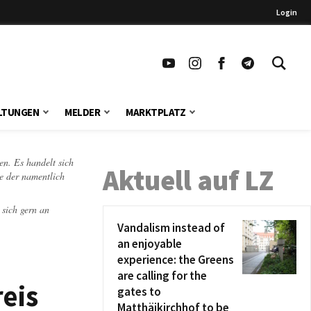
Login
LTUNGEN
MELDER
MARKTPLATZ
en. Es handelt sich
Aktuell auf LZ
te der namentlich
 sich gern an
Vandalism instead of
an enjoyable
experience: the Greens
are calling for the
eis
gates to
Matthäikirchhof to be