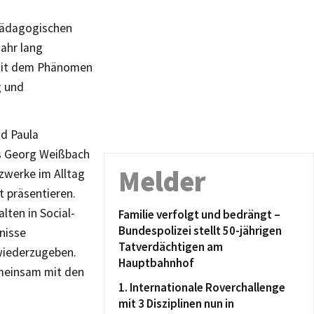
pädagogischen
Jahr lang
e mit dem Phänomen
g und
d Paula
s Georg Weißbach
Melder
zwerke im Alltag
t präsentieren.
lten in Social-
Familie verfolgt und bedrängt –
Bundespolizei stellt 50-jährigen
nisse
Tatverdächtigen am
 wiederzugeben.
Hauptbahnhof
emeinsam mit den
1. Internationale Roverchallenge
mit 3 Disziplinen nun in