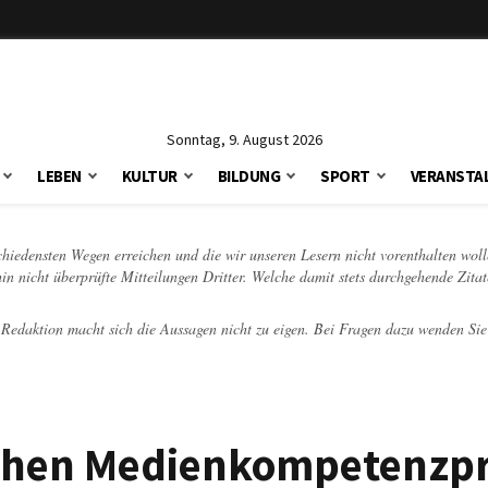
Sonntag, 9. August 2026
LEBEN
KULTUR
BILDUNG
SPORT
VERANSTA
schiedensten Wegen erreichen und die wir unseren Lesern nicht vorenthalten woll
hin nicht überprüfte Mitteilungen Dritter. Welche damit stets durchgehende Zita
e Redaktion macht sich die Aussagen nicht zu eigen. Bei Fragen dazu wenden Sie
schen Medienkompetenzpr