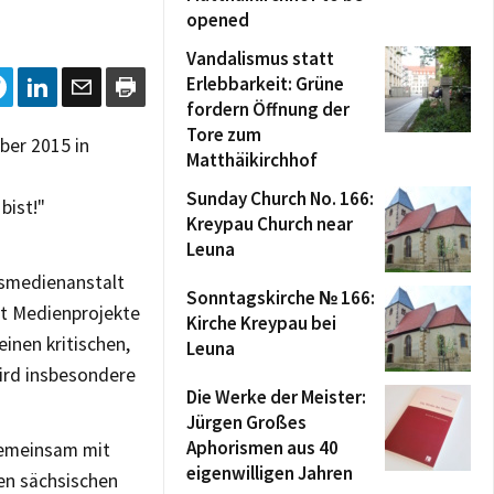
opened
Vandalismus statt
Erlebbarkeit: Grüne
fordern Öffnung der
Tore zum
ber 2015 in
Matthäikirchhof
Sunday Church No. 166:
bist!"
Kreypau Church near
Leuna
esmedienanstalt
Sonntagskirche № 166:
et Medienprojekte
Kirche Kreypau bei
inen kritischen,
Leuna
ird insbesondere
Die Werke der Meister:
Jürgen Großes
Aphorismen aus 40
 Gemeinsam mit
eigenwilligen Jahren
en sächsischen