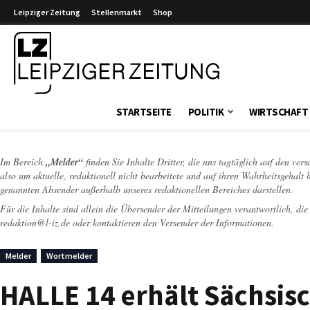
Leipziger Zeitung
Stellenmarkt
Shop
Leipziger Zeitung
STARTSEITE
POLITIK
WIRTSCHAFT
Im Bereich
„Melder“
finden Sie Inhalte Dritter, die uns tagtäglich auf den ver
also um aktuelle, redaktionell nicht bearbeitete und auf ihren Wahrheitsgehalt 
genannten Absender außerhalb unseres redaktionellen Bereiches darstellen.
Für die Inhalte sind allein die Übersender der Mitteilungen verantwortlich, di
redaktion@l-iz.de
oder kontaktieren den Versender der Informationen.
Melder
Wortmelder
HALLE 14 erhält Sächsi