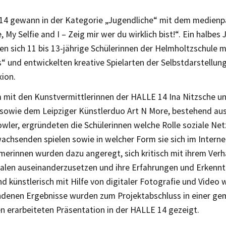
14 gewann in der Kategorie „Jugendliche“ mit dem medien
, My Selfie and I – Zeig mir wer du wirklich bist!“. Ein halbes 
ten sich 11 bis 13-jährige Schülerinnen der Helmholtzschul
s“ und entwickelten kreative Spielarten der Selbstdarstellun
xion.
mit den Kunstvermittlerinnen der HALLE 14 Ina Nitzsche un
sowie dem Leipziger Künstlerduo Art N More, bestehend au
wler, ergründeten die Schülerinnen welche Rolle soziale Net
chsenden spielen sowie in welcher Form sie sich im Interne
merinnen wurden dazu angeregt, sich kritisch mit ihrem Verha
alen auseinanderzusetzen und ihre Erfahrungen und Erkennt
d künstlerisch mit Hilfe von digitaler Fotografie und Video
ndenen Ergebnisse wurden zum Projektabschluss in einer g
n erarbeiteten Präsentation in der HALLE 14 gezeigt.