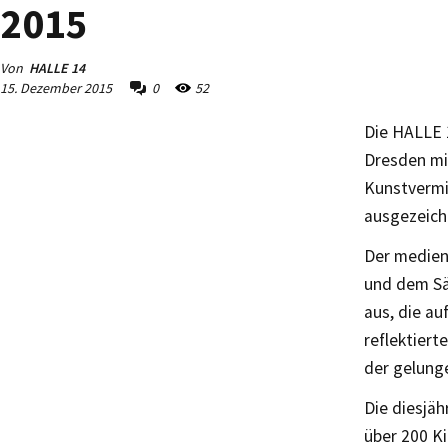
2015
Von
HALLE 14
15. Dezember 2015
0
52
Die HALLE 
Dresden mi
Kunstvermit
ausgezeich
Der medien
und dem Sä
aus, die au
reflektier
der gelung
Die diesjäh
über 200 K