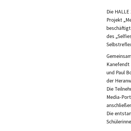
Die HALLE 
Projekt „Me
beschäftig
des „Selfie
Selbstrefle
Gemeinsam 
Kanefendt 
und Paul Bo
der Heranwa
Die Teilneh
Media-Port
anschließen
Die entsta
Schülerinne