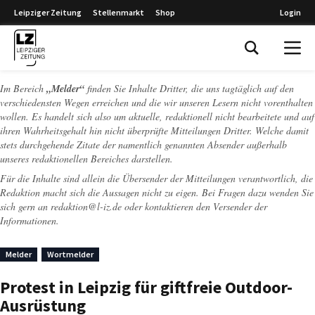
Leipziger Zeitung
Stellenmarkt
Shop
Login
Leipziger Zeitung
Im Bereich
„Melder“
finden Sie Inhalte Dritter, die uns tagtäglich auf den
verschiedensten Wegen erreichen und die wir unseren Lesern nicht vorenthalten
wollen. Es handelt sich also um aktuelle, redaktionell nicht bearbeitete und auf
ihren Wahrheitsgehalt hin nicht überprüfte Mitteilungen Dritter. Welche damit
stets durchgehende Zitate der namentlich genannten Absender außerhalb
unseres redaktionellen Bereiches darstellen.
Für die Inhalte sind allein die Übersender der Mitteilungen verantwortlich, die
Redaktion macht sich die Aussagen nicht zu eigen. Bei Fragen dazu wenden Sie
sich gern an
redaktion@l-iz.de
oder kontaktieren den Versender der
Informationen.
Melder
Wortmelder
Protest in Leipzig für giftfreie Outdoor-
Ausrüstung