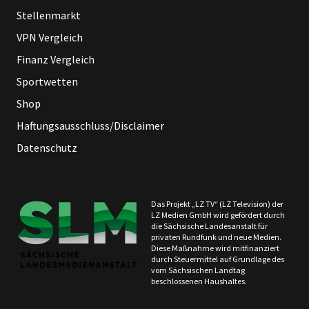
Stellenmarkt
VPN Vergleich
Finanz Vergleich
Sportwetten
Shop
Haftungsausschluss/Disclaimer
Datenschutz
Das Projekt „LZ TV“ (LZ Television) der
LZ Medien GmbH wird gefördert durch
die Sächsische Landesanstalt für
privaten Rundfunk und neue Medien.
Diese Maßnahme wird mitfinanziert
durch Steuermittel auf Grundlage des
vom Sächsischen Landtag
beschlossenen Haushaltes.