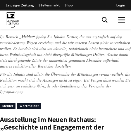
Leipziger Zeitung
Stellenmarkt
Shop
Login
Leipziger Zeitung
Im Bereich
„Melder“
finden Sie Inhalte Dritter, die uns tagtäglich auf den
verschiedensten Wegen erreichen und die wir unseren Lesern nicht vorenthalten
wollen. Es handelt sich also um aktuelle, redaktionell nicht bearbeitete und auf
ihren Wahrheitsgehalt hin nicht überprüfte Mitteilungen Dritter. Welche damit
stets durchgehende Zitate der namentlich genannten Absender außerhalb
unseres redaktionellen Bereiches darstellen.
Für die Inhalte sind allein die Übersender der Mitteilungen verantwortlich, die
Redaktion macht sich die Aussagen nicht zu eigen. Bei Fragen dazu wenden Sie
sich gern an
redaktion@l-iz.de
oder kontaktieren den Versender der
Informationen.
Melder
Wortmelder
Ausstellung im Neuen Rathaus:
„Geschichte und Engagement der