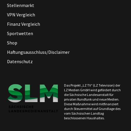
Stellenmarkt
VPN Vergleich
Finanz Vergleich
Sportwetten
Shop
Haftungsausschluss/Disclaimer
Datenschutz
Das Projekt „LZ TV“ (LZ Television) der
LZ Medien GmbH wird gefördert durch
die Sächsische Landesanstalt für
privaten Rundfunk und neue Medien.
Diese Maßnahme wird mitfinanziert
durch Steuermittel auf Grundlage des
vom Sächsischen Landtag
beschlossenen Haushaltes.