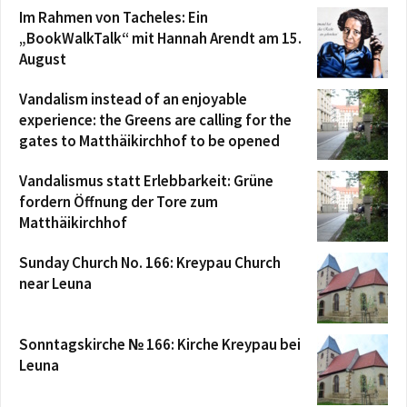
Im Rahmen von Tacheles: Ein
„BookWalkTalk“ mit Hannah Arendt am 15.
August
Vandalism instead of an enjoyable
experience: the Greens are calling for the
gates to Matthäikirchhof to be opened
Vandalismus statt Erlebbarkeit: Grüne
fordern Öffnung der Tore zum
Matthäikirchhof
Sunday Church No. 166: Kreypau Church
near Leuna
Sonntagskirche № 166: Kirche Kreypau bei
Leuna