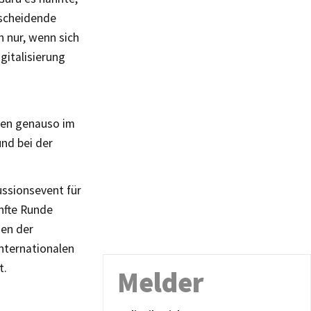
tscheidende
 nur, wenn sich
gitalisierung
men genauso im
nd bei der
ussionsevent für
nfte Runde
en der
internationalen
t.
Melder