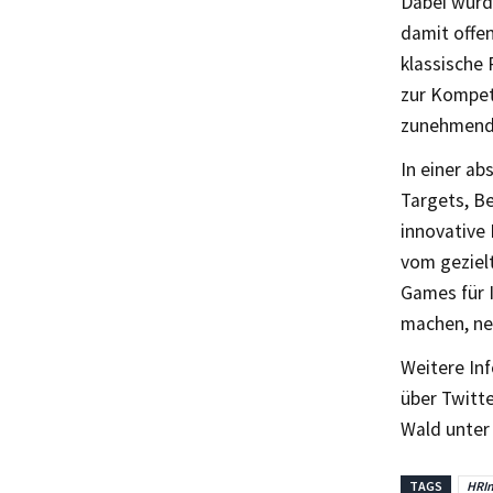
Dabei wurde
damit offe
klassische
zur Kompet
zunehmende
In einer a
Targets, Be
innovative 
vom gezielt
Games für I
machen, ne
Weitere In
über Twitt
Wald unte
TAGS
HRI