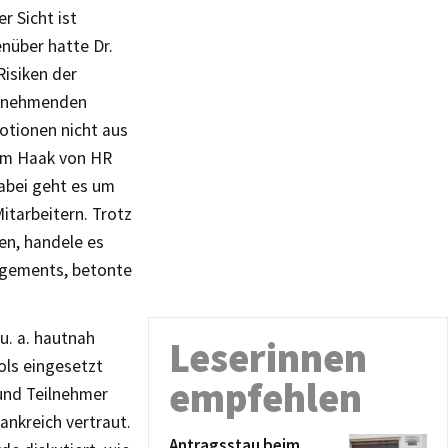
r Sicht ist
nüber hatte Dr.
Risiken der
 zunehmenden
otionen nicht aus
Tom Haak von HR
Dabei geht es um
itarbeitern. Trotz
en, handele es
agements, betonte
u. a. hautnah
Leserinnen
ols eingesetzt
empfehlen
und Teilnehmer
nkreich vertraut.
Antragsstau beim