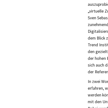
auszuprobie
„virtuelle
Sven Sebast
zunehmende
Digitalisi
dem Blick 
Trend Insti
den gezielt
der hohen 
sich auch 
der Referen
In zwei Wo
erfahren, 
werden kön
mit den Un