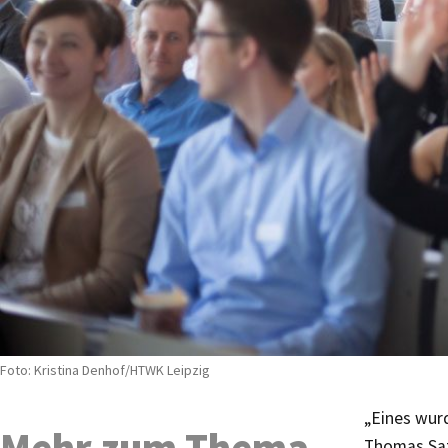
Foto: Kristina Denhof/HTWK Leipzig
„Eines wurd
Mehr zum Thema
Thomas Sat