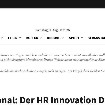
Samstag, 8. August 2026
LEBEN
KULTUR
BILDUNG
SPORT
VERANSTA
schiedensten Wegen erreichen und die wir unseren Lesern nicht vorenthalten woll
hin nicht überprüfte Mitteilungen Dritter. Welche damit stets durchgehende Zita
e Redaktion macht sich die Aussagen nicht zu eigen. Bei Fragen dazu wenden Sie
onal: Der HR Innovation 