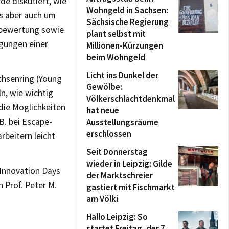
de diskutiert, wie
Wohngeld in Sachsen:
s aber auch um
Sächsische Regierung
nbewertung sowie
plant selbst mit
gungen einer
Millionen-Kürzungen
beim Wohngeld
Licht ins Dunkel der
chsenring (Young
Gewölbe:
ln, wie wichtig
Völkerschlachtdenkmal
 die Möglichkeiten
hat neue
B. bei Escape-
Ausstellungsräume
erschlossen
rbeitern leicht
Seit Donnerstag
wieder in Leipzig: Gilde
 Innovation Days
der Marktschreier
 Prof. Peter M.
gastiert mit Fischmarkt
am Völki
Hallo Leipzig: So
startet Freitag, der 7.