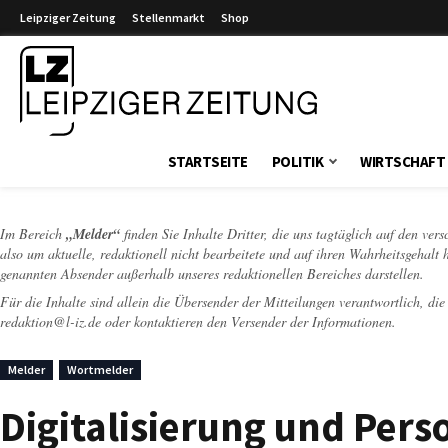
Leipziger Zeitung
Stellenmarkt
Shop
Leipziger Zeitung
STARTSEITE
POLITIK
WIRTSCHAFT
Im Bereich
„Melder“
finden Sie Inhalte Dritter, die uns tagtäglich auf den ver
also um aktuelle, redaktionell nicht bearbeitete und auf ihren Wahrheitsgehalt 
genannten Absender außerhalb unseres redaktionellen Bereiches darstellen.
Für die Inhalte sind allein die Übersender der Mitteilungen verantwortlich, di
redaktion@l-iz.de
oder kontaktieren den Versender der Informationen.
Melder
Wortmelder
Digitalisierung und Pers