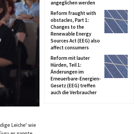
angeglichen werden
Reform fraught with
obstacles, Part 1:
Changes to the
Renewable Energy
Sources Act (EEG) also
affect consumers
Reform mit lauter
Hürden, Teil 1:
Änderungen im
Erneuerbare-Energien-
Gesetz (EEG) treffen
auch die Verbraucher
ndige Leiche‘ wie
uru es nannte,