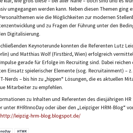
 klar, wie groß diese – bei aller Nähe – doch sind und es wur
nsiv umgegangen werden kann. Neben diesen Themen ging e
 Personalthemen wie die Möglichkeiten zur modernen Stelle
enzentwicklung und zu Fragen der Führung unter den Bedin
n Digitalisierung.
bschließenden Keynoterunde konnten die Referenten Lutz Lei
rlin) und Matthias Wolf (Firstbird, Wien) erfolgreich vermitte
Impulse gerade für Erfolge im Recruiting sind. Dabei reichen
en Einsatz spielerischer Elemente (sog. Recruitainment) – z.
T-Nerds – bis hin zu „hippen“ Lösungen, die es aktuellen Mita
ue Mitarbeiter zu empfehlen.
formationen zu Inhalten und Referenten des diesjährigen HR
er unter #HRInnoDay oder über den „Leipziger HRM-Blog“ von
r
http://leipzig-hrm-blog.blogspot.de/
nnoDay
HTWK