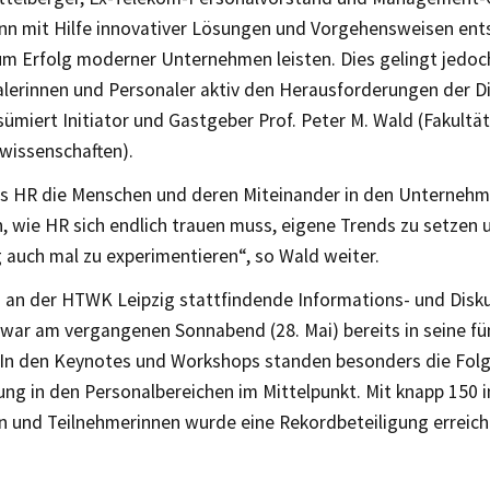
nn mit Hilfe innovativer Lösungen und Vorgehensweisen en
um Erfolg moderner Unternehmen leisten. Dies gelingt jedoch
lerinnen und Personaler aktiv den Herausforderungen der Di
esümiert Initiator und Gastgeber Prof. Peter M. Wald (Fakultät
wissenschaften).
s HR die Menschen und deren Miteinander in den Unterneh
 wie HR sich endlich trauen muss, eigene Trends zu setzen u
auch mal zu experimentieren“, so Wald weiter.
h an der HTWK Leipzig stattfindende Informations- und Disk
 war am vergangenen Sonnabend (28. Mai) bereits in seine fü
In den Keynotes und Workshops standen besonders die Folg
rung in den Personalbereichen im Mittelpunkt. Mit knapp 150 
n und Teilnehmerinnen wurde eine Rekordbeteiligung erreich