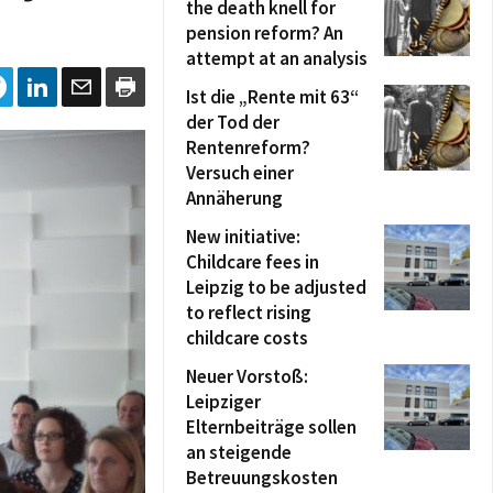
the death knell for
pension reform? An
attempt at an analysis
Ist die „Rente mit 63“
der Tod der
Rentenreform?
Versuch einer
Annäherung
New initiative:
Childcare fees in
Leipzig to be adjusted
to reflect rising
childcare costs
Neuer Vorstoß:
Leipziger
Elternbeiträge sollen
an steigende
Betreuungskosten