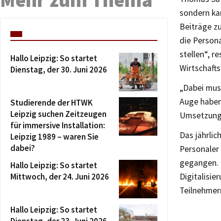
sondern ka
Beiträge z
die Persona
stellen“, r
Hallo Leipzig: So startet
Wirtschafts
Dienstag, der 30. Juni 2026
„Dabei mus
Auge haben,
Studierende der HTWK
Leipzig suchen Zeitzeugen
Umsetzung 
für immersive Installation:
Das jährlic
Leipzig 1989 – waren Sie
dabei?
Personaler
gegangen. 
Hallo Leipzig: So startet
Mittwoch, der 24. Juni 2026
Digitalisie
Teilnehmer
Hallo Leipzig: So startet
Dienstag, der 23. Juni 2026