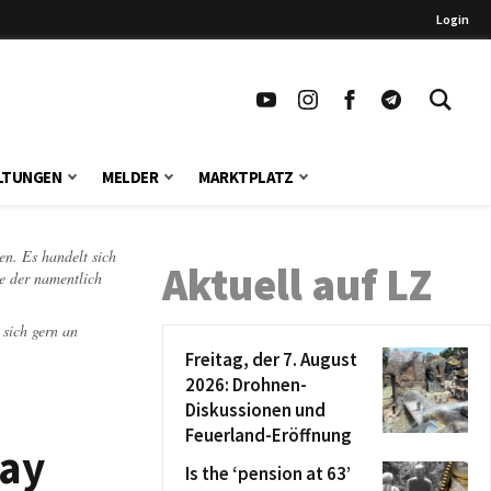
Login
LTUNGEN
MELDER
MARKTPLATZ
en. Es handelt sich
Aktuell auf LZ
te der namentlich
 sich gern an
Freitag, der 7. August
2026: Drohnen-
Diskussionen und
Feuerland-Eröffnung
Day
Is the ‘pension at 63’