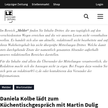
Leipziger Zeitung
Stellenmarkt
Shop
Login
Leipziger Zeitung
Im Bereich
„Melder“
finden Sie Inhalte Dritter, die uns tagtäglich auf den
verschiedensten Wegen erreichen und die wir unseren Lesern nicht vorenthalten
wollen. Es handelt sich also um aktuelle, redaktionell nicht bearbeitete und auf
ihren Wahrheitsgehalt hin nicht überprüfte Mitteilungen Dritter. Welche damit
stets durchgehende Zitate der namentlich genannten Absender außerhalb
unseres redaktionellen Bereiches darstellen.
Für die Inhalte sind allein die Übersender der Mitteilungen verantwortlich, die
Redaktion macht sich die Aussagen nicht zu eigen. Bei Fragen dazu wenden Sie
sich gern an
redaktion@l-iz.de
oder kontaktieren den Versender der
Informationen.
Melder
Wortmelder
Daniela Kolbe lädt zum
Küchentischgespräch mit Martin Dulig