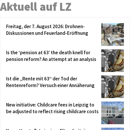
Aktuell auf LZ
Freitag, der 7. August 2026: Drohnen-
Diskussionen und Feuerland-Eröffnung
Is the ‘pension at 63’ the death knell for
pension reform? An attempt at an analysis
Ist die „Rente mit 63“ der Tod der
Rentenreform? Versuch einer Annäherung
New initiative: Childcare fees in Leipzig to
be adjusted to reflect rising childcare costs