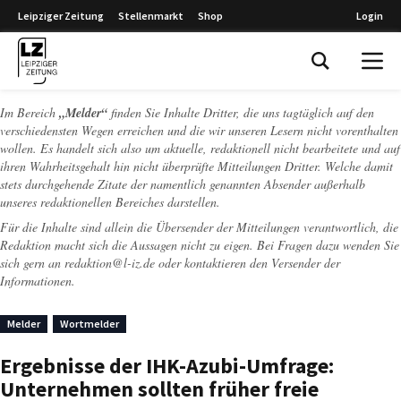
Leipziger Zeitung
Stellenmarkt
Shop
Login
Leipziger Zeitung
Im Bereich
„Melder“
finden Sie Inhalte Dritter, die uns tagtäglich auf den
verschiedensten Wegen erreichen und die wir unseren Lesern nicht vorenthalten
wollen. Es handelt sich also um aktuelle, redaktionell nicht bearbeitete und auf
ihren Wahrheitsgehalt hin nicht überprüfte Mitteilungen Dritter. Welche damit
stets durchgehende Zitate der namentlich genannten Absender außerhalb
unseres redaktionellen Bereiches darstellen.
Für die Inhalte sind allein die Übersender der Mitteilungen verantwortlich, die
Redaktion macht sich die Aussagen nicht zu eigen. Bei Fragen dazu wenden Sie
sich gern an
redaktion@l-iz.de
oder kontaktieren den Versender der
Informationen.
Melder
Wortmelder
Ergebnisse der IHK-Azubi-Umfrage:
Unternehmen sollten früher freie