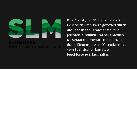
Das Projekt „LZ TV“ (LZ Television) der
LZ Medien GmbH wird gefördert durch
die Sächsische Landesanstalt für
privaten Rundfunk und neue Medien.
Diese Maßnahme wird mitfinanziert
durch Steuermittel auf Grundlage des
vom Sächsischen Landtag
beschlossenen Haushaltes.