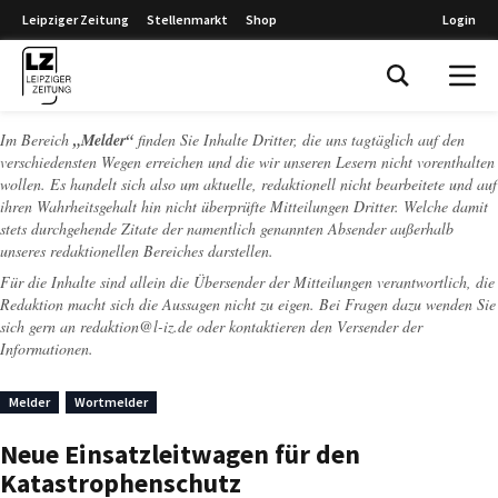
Leipziger Zeitung
Stellenmarkt
Shop
Login
Leipziger Zeitung
Im Bereich
„Melder“
finden Sie Inhalte Dritter, die uns tagtäglich auf den
verschiedensten Wegen erreichen und die wir unseren Lesern nicht vorenthalten
wollen. Es handelt sich also um aktuelle, redaktionell nicht bearbeitete und auf
ihren Wahrheitsgehalt hin nicht überprüfte Mitteilungen Dritter. Welche damit
stets durchgehende Zitate der namentlich genannten Absender außerhalb
unseres redaktionellen Bereiches darstellen.
Für die Inhalte sind allein die Übersender der Mitteilungen verantwortlich, die
Redaktion macht sich die Aussagen nicht zu eigen. Bei Fragen dazu wenden Sie
sich gern an
redaktion@l-iz.de
oder kontaktieren den Versender der
Informationen.
Melder
Wortmelder
Neue Einsatzleitwagen für den
Katastrophenschutz