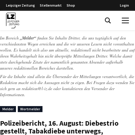
Leipziger Zeitung
Stellenmarkt
Shop
Login
Leipziger Zeitung
Im Bereich
„Melder“
finden Sie Inhalte Dritter, die uns tagtäglich auf den
verschiedensten Wegen erreichen und die wir unseren Lesern nicht vorenthalten
wollen. Es handelt sich also um aktuelle, redaktionell nicht bearbeitete und auf
ihren Wahrheitsgehalt hin nicht überprüfte Mitteilungen Dritter. Welche damit
stets durchgehende Zitate der namentlich genannten Absender außerhalb
unseres redaktionellen Bereiches darstellen.
Für die Inhalte sind allein die Übersender der Mitteilungen verantwortlich, die
Redaktion macht sich die Aussagen nicht zu eigen. Bei Fragen dazu wenden Sie
sich gern an
redaktion@l-iz.de
oder kontaktieren den Versender der
Informationen.
Melder
Wortmelder
Polizeibericht, 16. August: Diebestrio
gestellt, Tabakdiebe unterwegs,