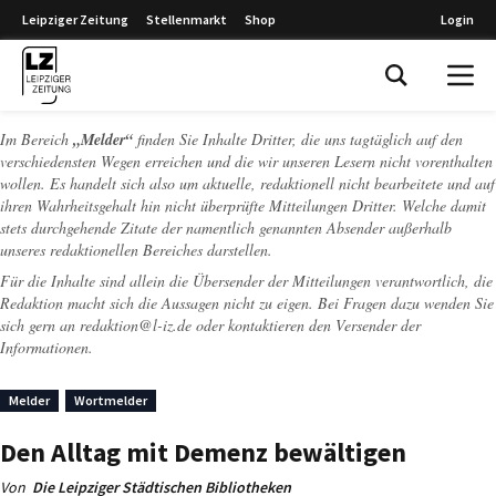
Leipziger Zeitung
Stellenmarkt
Shop
Login
Leipziger Zeitung
Im Bereich
„Melder“
finden Sie Inhalte Dritter, die uns tagtäglich auf den
verschiedensten Wegen erreichen und die wir unseren Lesern nicht vorenthalten
wollen. Es handelt sich also um aktuelle, redaktionell nicht bearbeitete und auf
ihren Wahrheitsgehalt hin nicht überprüfte Mitteilungen Dritter. Welche damit
stets durchgehende Zitate der namentlich genannten Absender außerhalb
unseres redaktionellen Bereiches darstellen.
Für die Inhalte sind allein die Übersender der Mitteilungen verantwortlich, die
Redaktion macht sich die Aussagen nicht zu eigen. Bei Fragen dazu wenden Sie
sich gern an
redaktion@l-iz.de
oder kontaktieren den Versender der
Informationen.
Melder
Wortmelder
Den Alltag mit Demenz bewältigen
Von
Die Leipziger Städtischen Bibliotheken