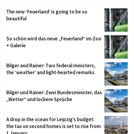
The new ‘Feuerland’ is going to be so
beautiful
So schön wird das neue „Feuerland“ im Zoo
+ Galerie
Bilger and Rainer: Two federal ministers,
the ‘weather’ and light-hearted remarks
Bilger und Rainer: Zwei Bundesminister, das
„Wetter“ und lockere Sprüche
A drop in the ocean for Leipzig’s budget:
the tax on second homes is set to rise from
1 January