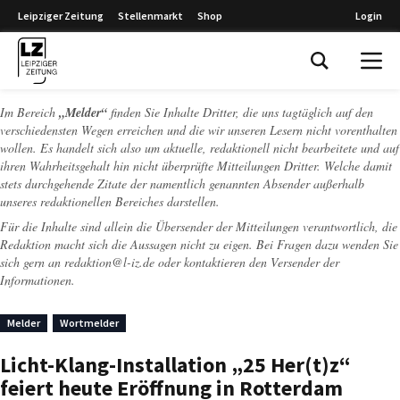
Leipziger Zeitung
Stellenmarkt
Shop
Login
Leipziger Zeitung
Im Bereich
„Melder“
finden Sie Inhalte Dritter, die uns tagtäglich auf den
verschiedensten Wegen erreichen und die wir unseren Lesern nicht vorenthalten
wollen. Es handelt sich also um aktuelle, redaktionell nicht bearbeitete und auf
ihren Wahrheitsgehalt hin nicht überprüfte Mitteilungen Dritter. Welche damit
stets durchgehende Zitate der namentlich genannten Absender außerhalb
unseres redaktionellen Bereiches darstellen.
Für die Inhalte sind allein die Übersender der Mitteilungen verantwortlich, die
Redaktion macht sich die Aussagen nicht zu eigen. Bei Fragen dazu wenden Sie
sich gern an
redaktion@l-iz.de
oder kontaktieren den Versender der
Informationen.
Melder
Wortmelder
Licht-Klang-Installation „25 Her(t)z“
feiert heute Eröffnung in Rotterdam