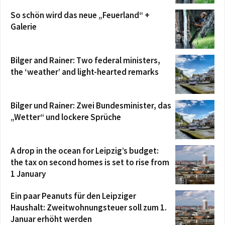
So schön wird das neue „Feuerland“ +
Galerie
Bilger and Rainer: Two federal ministers,
the ‘weather’ and light-hearted remarks
Bilger und Rainer: Zwei Bundesminister, das
„Wetter“ und lockere Sprüche
A drop in the ocean for Leipzig’s budget:
the tax on second homes is set to rise from
1 January
Ein paar Peanuts für den Leipziger
Haushalt: Zweitwohnungsteuer soll zum 1.
Januar erhöht werden