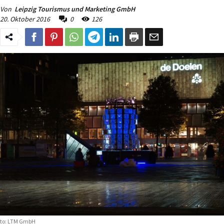
Von
Leipzig Tourismus und Marketing GmbH
20. Oktober 2016
0
126
to: LTM GmbH