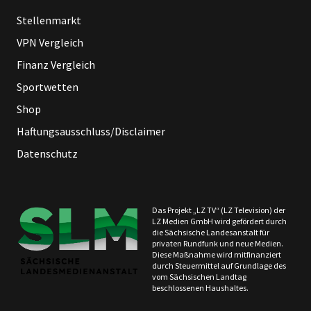
Stellenmarkt
VPN Vergleich
Finanz Vergleich
Sportwetten
Shop
Haftungsausschluss/Disclaimer
Datenschutz
Das Projekt „LZ TV“ (LZ Television) der
LZ Medien GmbH wird gefördert durch
die Sächsische Landesanstalt für
privaten Rundfunk und neue Medien.
Diese Maßnahme wird mitfinanziert
durch Steuermittel auf Grundlage des
vom Sächsischen Landtag
beschlossenen Haushaltes.