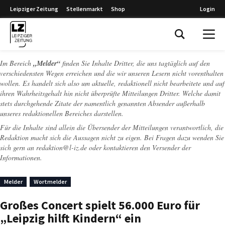
Leipziger Zeitung
Stellenmarkt
Shop
Login
Leipziger Zeitung
Im Bereich
„Melder“
finden Sie Inhalte Dritter, die uns tagtäglich auf den
verschiedensten Wegen erreichen und die wir unseren Lesern nicht vorenthalten
wollen. Es handelt sich also um aktuelle, redaktionell nicht bearbeitete und auf
ihren Wahrheitsgehalt hin nicht überprüfte Mitteilungen Dritter. Welche damit
stets durchgehende Zitate der namentlich genannten Absender außerhalb
unseres redaktionellen Bereiches darstellen.
Für die Inhalte sind allein die Übersender der Mitteilungen verantwortlich, die
Redaktion macht sich die Aussagen nicht zu eigen. Bei Fragen dazu wenden Sie
sich gern an
redaktion@l-iz.de
oder kontaktieren den Versender der
Informationen.
Melder
Wortmelder
Großes Concert spielt 56.000 Euro für
„Leipzig hilft Kindern“ ein