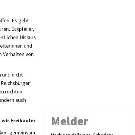
ffen. Es geht
en, Eckpfeiler,
ntlichen Diskurs
eiterinnen und
m Verhalten von
 und nicht
 Reichsbürger‘
en rechten
ondern auch
Melder
 wir Freikäufer
acken-gemeinsam-