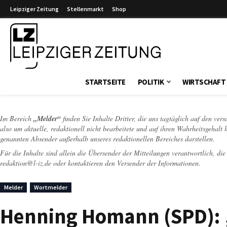
Leipziger Zeitung
Stellenmarkt
Shop
Leipziger Zeitung
STARTSEITE
POLITIK
WIRTSCHAFT
Im Bereich
„Melder“
finden Sie Inhalte Dritter, die uns tagtäglich auf den ver
also um aktuelle, redaktionell nicht bearbeitete und auf ihren Wahrheitsgehalt 
genannten Absender außerhalb unseres redaktionellen Bereiches darstellen.
Für die Inhalte sind allein die Übersender der Mitteilungen verantwortlich, di
redaktion@l-iz.de
oder kontaktieren den Versender der Informationen.
Melder
Wortmelder
Henning Homann (SPD): „