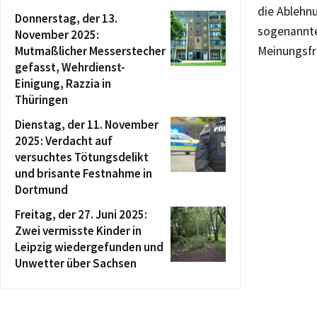
die Ablehn
Donnerstag, der 13.
sogenannte
November 2025:
Mutmaßlicher Messerstecher
Meinungsfre
gefasst, Wehrdienst-
Einigung, Razzia in
Thüringen
Dienstag, der 11. November
2025: Verdacht auf
versuchtes Tötungsdelikt
und brisante Festnahme in
Dortmund
Freitag, der 27. Juni 2025:
Zwei vermisste Kinder in
Leipzig wiedergefunden und
Unwetter über Sachsen