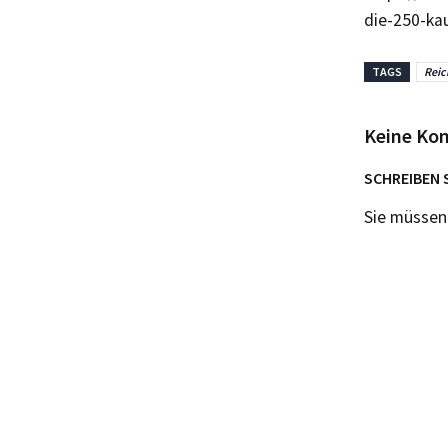
die-250-ka
TAGS
Reic
Keine Ko
SCHREIBEN 
Sie müsse