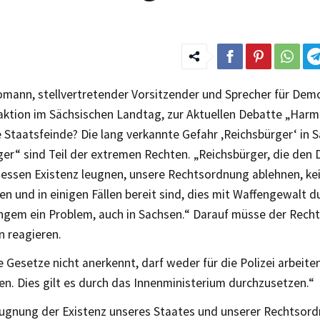
mann, stellvertretender Vorsitzender und Sprecher für Demo
aktion im Sächsischen Landtag, zur Aktuellen Debatte „Harm
Staatsfeinde? Die lang verkannte Gefahr ‚Reichsbürger‘ in 
er“ sind Teil der extremen Rechten. „Reichsbürger, die den
dessen Existenz leugnen, unsere Rechtsordnung ablehnen, ke
en und in einigen Fällen bereit sind, dies mit Waffengewalt d
angem ein Problem, auch in Sachsen.“ Darauf müsse der Rech
n reagieren.
 Gesetze nicht anerkennt, darf weder für die Polizei arbeiten
n. Dies gilt es durch das Innenministerium durchzusetzen.“
eugnung der Existenz unseres Staates und unserer Rechtsor