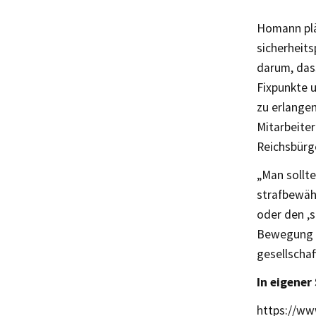
Homann pläd
sicherheits
darum, das
Fixpunkte 
zu erlange
Mitarbeite
Reichsbürg
„Man sollte
strafbewähr
oder den ‚s
Bewegung i
gesellschaf
In eigener
https://ww