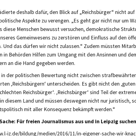
ierte deshalb dafür, den Blick auf „Reichsbürger“ nicht auf
politische Aspekte zu verengen. „Es geht gar nicht nur um Wa
s diese Menschen bewusst versuchen, demokratische Struktur
unseres Gemeinwesens zu zerstören und Einfluss auf den öffe
n. Und das dürfen wir nicht zulassen.“ Zudem müssten Mitarb
rn in Behörden Hilfen zum Umgang mit den Ansinnen und de
ern an die Hand gegeben werden.
 in der politischen Bewertung nicht zwischen strafbewährten
ten ‚Reichsbürgern‘ unterscheiden. Es gibt nicht den ‚guten
chlechten Reichsbürger‘. ‚Reichsbürger‘ sind Teil der extrem
n diesem Land und müssen deswegen nicht nur juristisch, s
tspolitisch mit aller Konsequenz bekämpft werden.“
 Sache: Für freien Journalismus aus und in Leipzig suchen
w.l-iz.de/bildung/medien/2016/11/in-eigener-sache-wir-kn