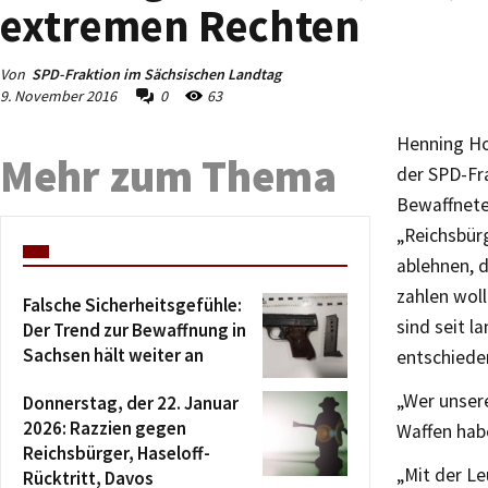
extremen Rechten
Von
SPD-Fraktion im Sächsischen Landtag
9. November 2016
0
63
Henning Ho
Mehr zum Thema
der SPD-Fr
Bewaffnete 
„Reichsbürg
ablehnen, 
zahlen woll
Falsche Sicherheitsgefühle:
sind seit l
Der Trend zur Bewaffnung in
Sachsen hält weiter an
entschiede
„Wer unsere
Donnerstag, der 22. Januar
2026: Razzien gegen
Waffen habe
Reichsbürger, Haseloff-
„Mit der L
Rücktritt, Davos