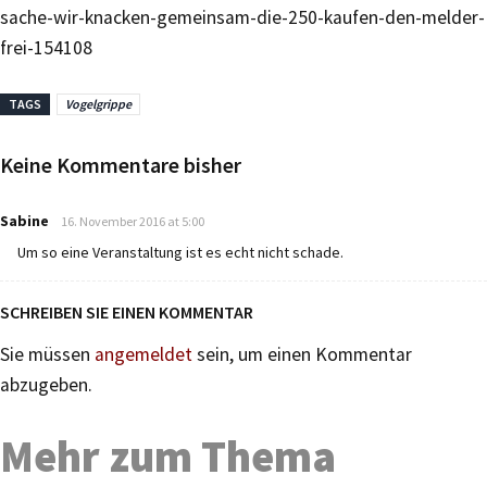
sache-wir-knacken-gemeinsam-die-250-kaufen-den-melder-
frei-154108
TAGS
Vogelgrippe
Keine Kommentare bisher
says:
Sabine
16. November 2016 at 5:00
Um so eine Veranstaltung ist es echt nicht schade.
SCHREIBEN SIE EINEN KOMMENTAR
Sie müssen
angemeldet
sein, um einen Kommentar
abzugeben.
Mehr zum Thema