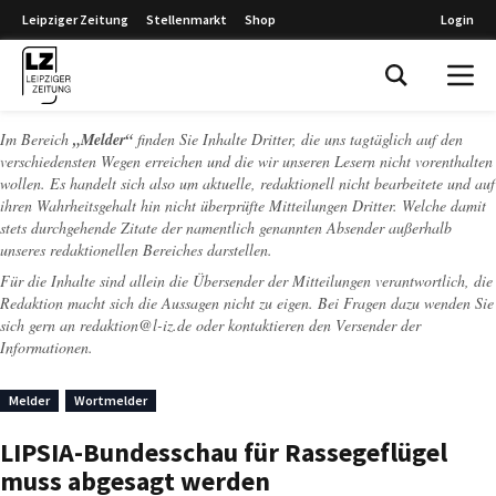
Leipziger Zeitung
Stellenmarkt
Shop
Login
Leipziger Zeitung
Im Bereich
„Melder“
finden Sie Inhalte Dritter, die uns tagtäglich auf den
verschiedensten Wegen erreichen und die wir unseren Lesern nicht vorenthalten
wollen. Es handelt sich also um aktuelle, redaktionell nicht bearbeitete und auf
ihren Wahrheitsgehalt hin nicht überprüfte Mitteilungen Dritter. Welche damit
stets durchgehende Zitate der namentlich genannten Absender außerhalb
unseres redaktionellen Bereiches darstellen.
Für die Inhalte sind allein die Übersender der Mitteilungen verantwortlich, die
Redaktion macht sich die Aussagen nicht zu eigen. Bei Fragen dazu wenden Sie
sich gern an
redaktion@l-iz.de
oder kontaktieren den Versender der
Informationen.
Melder
Wortmelder
LIPSIA-Bundesschau für Rassegeflügel
muss abgesagt werden