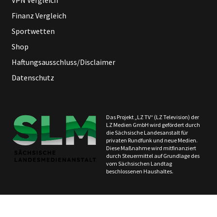
VPN Vergleich
Finanz Vergleich
Sportwetten
Shop
Haftungsausschluss/Disclaimer
Datenschutz
Das Projekt „LZ TV“ (LZ Television) der
LZ Medien GmbH wird gefördert durch
die Sächsische Landesanstalt für
privaten Rundfunk und neue Medien.
Diese Maßnahme wird mitfinanziert
durch Steuermittel auf Grundlage des
vom Sächsischen Landtag
beschlossenen Haushaltes.