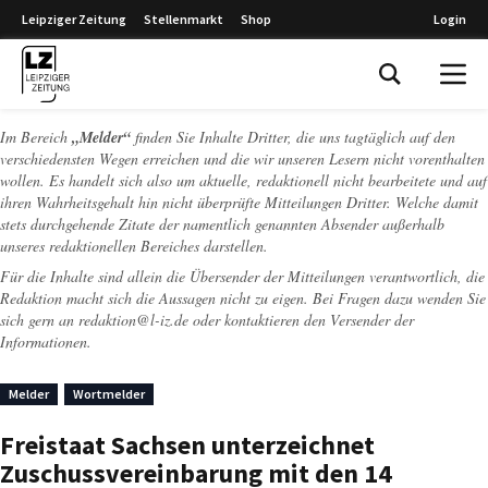
Leipziger Zeitung
Stellenmarkt
Shop
Login
Leipziger Zeitung
Im Bereich
„Melder“
finden Sie Inhalte Dritter, die uns tagtäglich auf den
verschiedensten Wegen erreichen und die wir unseren Lesern nicht vorenthalten
wollen. Es handelt sich also um aktuelle, redaktionell nicht bearbeitete und auf
ihren Wahrheitsgehalt hin nicht überprüfte Mitteilungen Dritter. Welche damit
stets durchgehende Zitate der namentlich genannten Absender außerhalb
unseres redaktionellen Bereiches darstellen.
Für die Inhalte sind allein die Übersender der Mitteilungen verantwortlich, die
Redaktion macht sich die Aussagen nicht zu eigen. Bei Fragen dazu wenden Sie
sich gern an
redaktion@l-iz.de
oder kontaktieren den Versender der
Informationen.
Melder
Wortmelder
Freistaat Sachsen unterzeichnet
Zuschussvereinbarung mit den 14