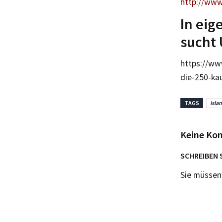
http://www
In eig
sucht 
https://ww
die-250-ka
TAGS
Isla
Keine Ko
SCHREIBEN 
Sie müsse