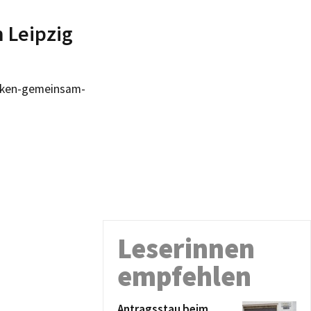
n Leipzig
acken-gemeinsam-
Leserinnen
empfehlen
Antragsstau beim