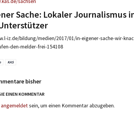
.kas.de/sachsen
ener Sache: Lokaler Journalismus i
Unterstützer
w.l-iz.de/bildung/medien/2017/01/in-eigener-sache-wir-kn
ufen-den-melder-frei-154108
m
KAS
mmentare bisher
SIE EINEN KOMMENTAR
n
angemeldet
sein, um einen Kommentar abzugeben.