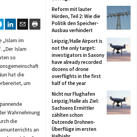
Reform mit lauter
Hürden, Teil 2: Wie die
Politik den Speicher-
Ausbau verhindert
e „Islam im
Leipzig/Halle Airport is
not the only target:
. „Der Islam
investigators in Saxony
aten so
have already recorded
gionsgemeinschaft
dozens of drone
Nun hat die
overflights in the first
rbereitet, um
half of the year
Nicht nur Flughafen
Leipzig/Halle als Ziel:
 spannende
Sachsens Ermittler
h der Wahrnehmung
zählten schon
urch die
Dutzende Drohnen-
Überflüge im ersten
lamunterrichts an
Halbjahr