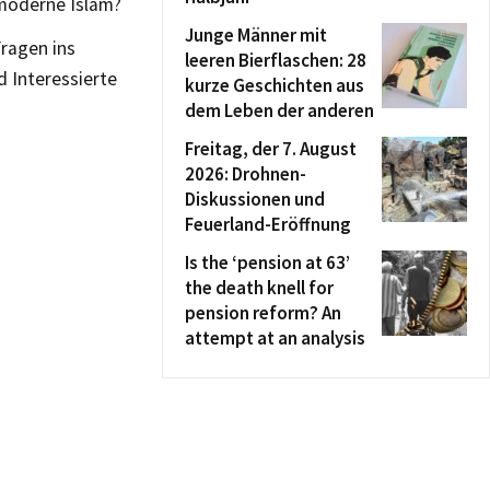
r moderne Islam?
Junge Männer mit
ragen ins
leeren Bierflaschen: 28
 Interessierte
kurze Geschichten aus
dem Leben der anderen
Freitag, der 7. August
2026: Drohnen-
Diskussionen und
Feuerland-Eröffnung
Is the ‘pension at 63’
the death knell for
pension reform? An
attempt at an analysis