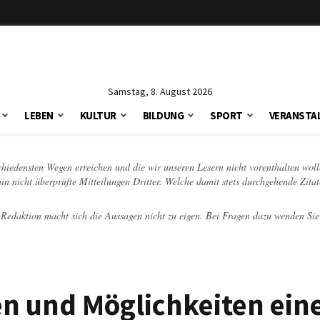
Samstag, 8. August 2026
LEBEN
KULTUR
BILDUNG
SPORT
VERANSTA
schiedensten Wegen erreichen und die wir unseren Lesern nicht vorenthalten woll
hin nicht überprüfte Mitteilungen Dritter. Welche damit stets durchgehende Zita
e Redaktion macht sich die Aussagen nicht zu eigen. Bei Fragen dazu wenden Sie
n und Möglichkeiten ein