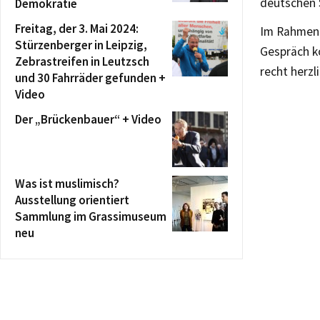
deutschen S
Demokratie
Freitag, der 3. Mai 2024:
Im Rahmen 
Stürzenberger in Leipzig,
Gespräch k
Zebrastreifen in Leutzsch
recht herzl
und 30 Fahrräder gefunden +
Video
Der „Brückenbauer“ + Video
Was ist muslimisch?
Ausstellung orientiert
Sammlung im Grassimuseum
neu