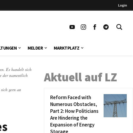
Login
LTUNGEN
MELDER
MARKTPLATZ
en. Es handelt sich
Aktuell auf LZ
te der namentlich
 sich gern an
Reform Faced with
Numerous Obstacles,
Part 2: How Politicians
Are Hindering the
es
Expansion of Energy
Storage