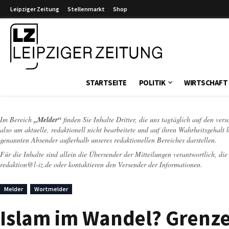
Leipziger Zeitung
Stellenmarkt
Shop
Leipziger Zeitung
STARTSEITE
POLITIK
WIRTSCHAFT
Im Bereich
„Melder“
finden Sie Inhalte Dritter, die uns tagtäglich auf den ver
also um aktuelle, redaktionell nicht bearbeitete und auf ihren Wahrheitsgehalt 
genannten Absender außerhalb unseres redaktionellen Bereiches darstellen.
Für die Inhalte sind allein die Übersender der Mitteilungen verantwortlich, di
redaktion@l-iz.de
oder kontaktieren den Versender der Informationen.
Melder
Wortmelder
Islam im Wandel? Grenze