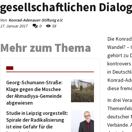
gesellschaftlichen Dialo
Von
Konrad-Adenauer-Stiftung e.V.
17. Januar 2017
0
58
Die Konrad-
Mehr zum Thema
Wandel? – G
gehört zu 
kontrovers 
in Deutschl
Konrad-Ade
Georg-Schumann-Straße:
diese fremd
Klage gegen die Moschee
der Ahmadiyya-Gemeinde
In drei Ver
abgewiesen
Themenfeld
Studie in Leipzig vorgestellt:
deutscher M
Spirale der Radikalisierung
Verbände. 
ist eine Gefahr für die