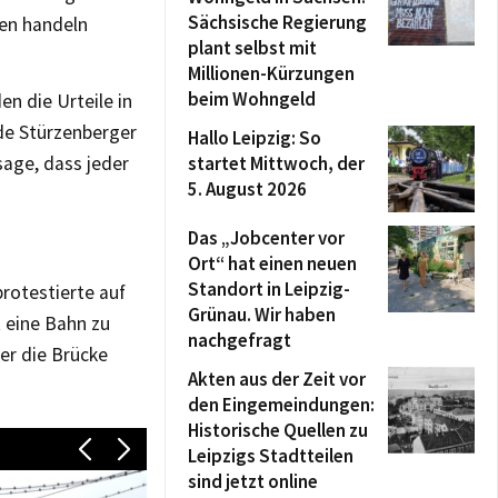
Sächsische Regierung
len handeln
plant selbst mit
Millionen-Kürzungen
beim Wohngeld
en die Urteile in
rde Stürzenberger
Hallo Leipzig: So
sage, dass jeder
startet Mittwoch, der
5. August 2026
Das „Jobcenter vor
Ort“ hat einen neuen
Standort in Leipzig-
protestierte auf
Grünau. Wir haben
 eine Bahn zu
nachgefragt
r die Brücke
Akten aus der Zeit vor
den Eingemeindungen:
Historische Quellen zu
Leipzigs Stadtteilen
sind jetzt online