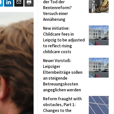
der Tod der
Rentenreform?
Versuch einer
Annäherung
New initiative:
Childcare fees in
Leipzig to be adjusted
to reflect rising
childcare costs
Neuer Vorstoß:
Leipziger
Elternbeiträge sollen
an steigende
Betreuungskosten
angeglichen werden
Reform fraught with
obstacles, Part 1:
Changes to the