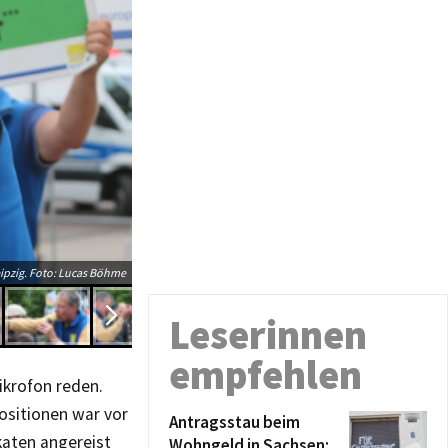
ipzig. Foto: Lucas Böhme
Leserinnen
empfehlen
ikrofon reden.
Positionen war vor
Antragsstau beim
katen angereist
Wohngeld in Sachsen: