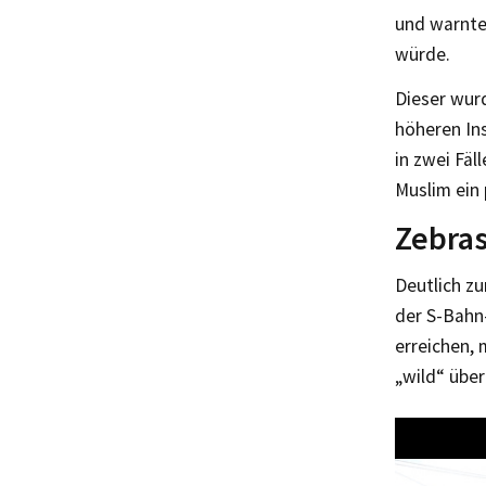
und warnte
würde.
Dieser wurd
höheren Ins
in zwei Fäl
Muslim ein 
Zebras
Deutlich zu
der S-Bahn
erreichen,
„wild“ übe