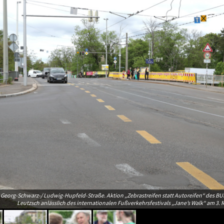
Georg-Schwarz-/ Ludwig-Hupfeld-Straße. Aktion „Zebrastreifen statt Autoreifen“ des B
Leutzsch anlässlich des internationalen Fußverkehrsfestivals „Jane’s Walk“ am 3. M