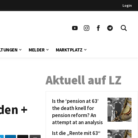
Login
LTUNGEN
MELDER
MARKTPLATZ
Aktuell auf LZ
Is the ‘pension at 63’
den +
the death knell for
pension reform? An
attempt at an analysis
Ist die „Rente mit 63“