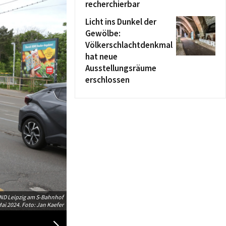
recherchierbar
Licht ins Dunkel der
Gewölbe:
Völkerschlachtdenkmal
hat neue
Ausstellungsräume
erschlossen
UND Leipzig am S-Bahnhof
Aktion „Zebrastreifen statt Autoreifen“ de
ai 2024. Foto: Jan Kaefer