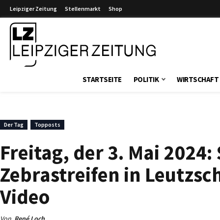
Leipziger Zeitung
Stellenmarkt
Shop
Leipziger Zeitung
STARTSEITE
POLITIK
WIRTSCHAFT
Der Tag
Topposts
Freitag, der 3. Mai 2024:
Zebrastreifen in Leutzsc
Video
Von
René Loch