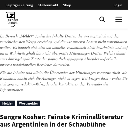
Leipziger Zeitung
Stellenmarkt
Shop
Login
Leipziger Zeitung
Im Bereich
„Melder“
finden Sie Inhalte Dritter, die uns tagtäglich auf den
verschiedensten Wegen erreichen und die wir unseren Lesern nicht vorenthalten
wollen. Es handelt sich also um aktuelle, redaktionell nicht bearbeitete und auf
ihren Wahrheitsgehalt hin nicht überprüfte Mitteilungen Dritter. Welche damit
stets durchgehende Zitate der namentlich genannten Absender außerhalb
unseres redaktionellen Bereiches darstellen.
Für die Inhalte sind allein die Übersender der Mitteilungen verantwortlich, die
Redaktion macht sich die Aussagen nicht zu eigen. Bei Fragen dazu wenden Sie
sich gern an
redaktion@l-iz.de
oder kontaktieren den Versender der
Informationen.
Melder
Wortmelder
Sangre Kosher: Feinste Kriminalliteratur
aus Argentinien in der Schaubühne