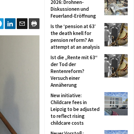
2026: Drohnen-
Diskussionen und
Feuerland-Eröffnung
Is the ‘pension at 63’
the death knell for
pension reform? An
attempt at an analysis
Ist die „Rente mit 63“
der Tod der
Rentenreform?
Versuch einer
Annäherung
New initiative:
Childcare fees in
Leipzig to be adjusted
to reflect rising
childcare costs
Neuer Vorstoß: