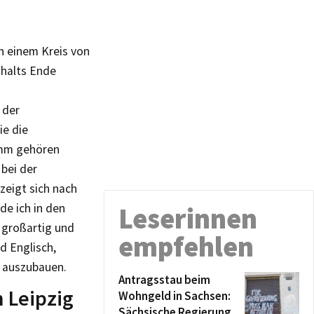
n einem Kreis von
thalts Ende
 der
ie die
amm gehören
bei der
zeigt sich nach
de ich in den
Leserinnen
 großartig und
empfehlen
d Englisch,
e auszubauen.
Antragsstau beim
n Leipzig
Wohngeld in Sachsen:
Sächsische Regierung