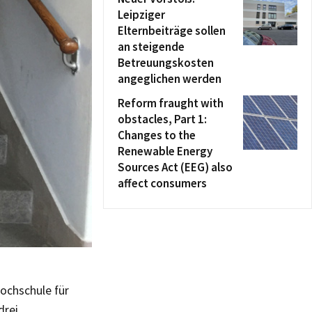
Leipziger
Elternbeiträge sollen
an steigende
Betreuungskosten
angeglichen werden
Reform fraught with
obstacles, Part 1:
Changes to the
Renewable Energy
Sources Act (EEG) also
affect consumers
Hochschule für
drei