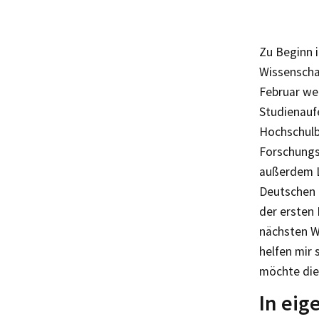
Zu Beginn 
Wissenscha
Februar we
Studienaufe
Hochschulbi
Forschungs
außerdem L
Deutschen B
der ersten 
nächsten W
helfen mir 
möchte die
In eig