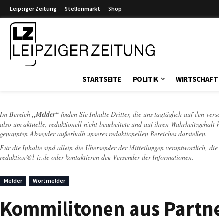
Leipziger Zeitung
Stellenmarkt
Shop
Leipziger Zeitung
STARTSEITE
POLITIK
WIRTSCHAFT
Im Bereich
„Melder“
finden Sie Inhalte Dritter, die uns tagtäglich auf den ver
also um aktuelle, redaktionell nicht bearbeitete und auf ihren Wahrheitsgehalt 
genannten Absender außerhalb unseres redaktionellen Bereiches darstellen.
Für die Inhalte sind allein die Übersender der Mitteilungen verantwortlich, di
redaktion@l-iz.de
oder kontaktieren den Versender der Informationen.
Melder
Wortmelder
Kommilitonen aus Partn