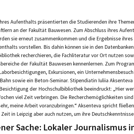
ihres Aufenthalts präsentierten die Studierenden ihre Theme
ftlern an der Fakultät Bauwesen. Zum Abschluss ihres Aufen
rden sie erneut zusammenkommen und die Ergebnisse ihres
nthalts vorstellen. Bis dahin können sie in den Datenbanken
bliothek recherchieren, die Fachliteratur vor Ort nutzen sow
bereiche der Fakultät Bauwesen kennenlernen. Zum Progr
aborbesichtigungen, Exkursionen, ein Unternehmensbesuch 
ahn sowie ein Beton-Seminar. Stipendiatin Iuliia Aksenteva 
Besichtigung der Hochschulbibliothek beeindruckt: „Hier wer
ochen viel Zeit verbringen. Die Recherchemöglichkeiten sind
sehr, meine Arbeit voranzubringen.“ Aksenteva spricht fließen
 Zeit in Leipzig aber auch nutzen, um ihre Deutschkenntniss
ener Sache: Lokaler Journalismus i