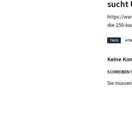
sucht 
https://ww
die-250-ka
TAGS
HTW
Keine Ko
SCHREIBEN 
Sie müsse