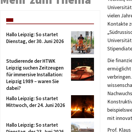
Universitä
vielen Jah
Kontakte zu
„Südrussis
Hallo Leipzig: So startet
Universität
Dienstag, der 30. Juni 2026
Stipendiat
Die finanz
Studierende der HTWK
Leipzig suchen Zeitzeugen
ermöglicht
für immersive Installation:
verbringen.
Leipzig 1989 – waren Sie
wissenschaf
dabei?
Nachwuchsw
Hallo Leipzig: So startet
Konstruktiv
Mittwoch, der 24. Juni 2026
beispielswe
mit innovat
Hallo Leipzig: So startet
Prof. Klaus
Dienstag, der 23. Juni 2026