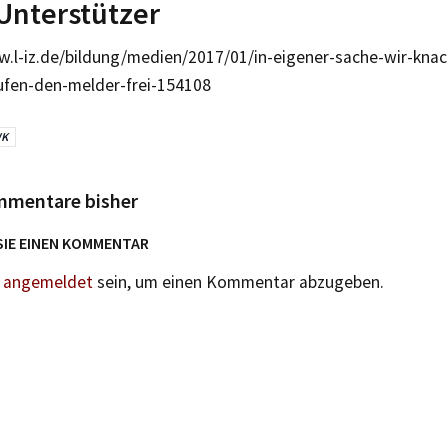
Unterstützer
w.l-iz.de/bildung/medien/2017/01/in-eigener-sache-wir-kn
ufen-den-melder-frei-154108
K
mmentare bisher
SIE EINEN KOMMENTAR
n
angemeldet
sein, um einen Kommentar abzugeben.