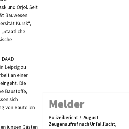
k und Orjol. Seit
ltät Bauwesen
ersität Kursk“,
 „Staatliche
sische
es DAAD
n Leipzig zu
rbeit an einer
 eingeht. Die
e Baustoffe,
ssen sich
Melder
ng von Bauteilen
Polizeibericht 7. August:
Zeugenaufruf nach Unfallflucht,
 den jungen Gästen