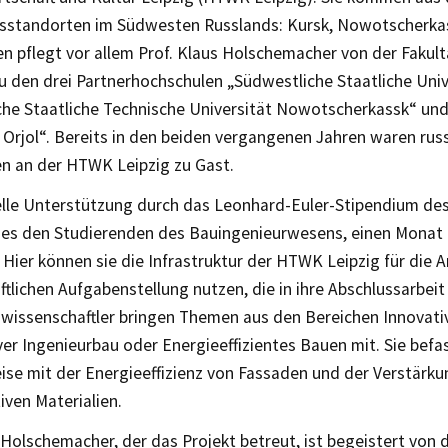
tsstandorten im Südwesten Russlands: Kursk, Nowotscherkass
ren pflegt vor allem Prof. Klaus Holschemacher von der Faku
 den drei Partnerhochschulen „Südwestliche Staatliche Univ
che Staatliche Technische Universität Nowotscherkassk“ und
 Orjol“. Bereits in den beiden vergangenen Jahren waren rus
en an der HTWK Leipzig zu Gast.
ielle Unterstützung durch das Leonhard-Euler-Stipendium d
 es den Studierenden des Bauingenieurwesens, einen Monat i
 Hier können sie die Infrastruktur der HTWK Leipzig für die A
tlichen Aufgabenstellung nutzen, die in ihre Abschlussarbeit
issenschaftler bringen Themen aus den Bereichen Innovativ
er Ingenieurbau oder Energieeffizientes Bauen mit. Sie befa
ise mit der Energieeffizienz von Fassaden und der Verstärku
iven Materialien.
 Holschemacher, der das Projekt betreut, ist begeistert von