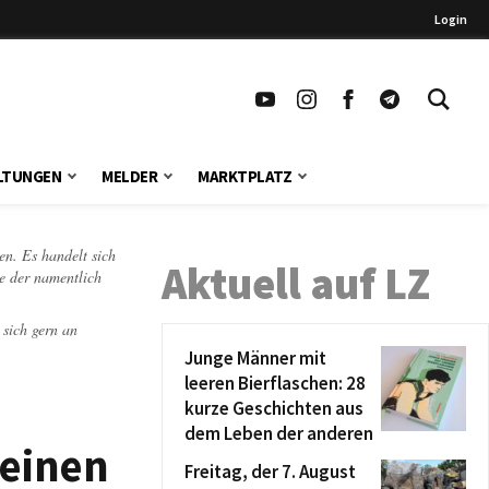
Login
LTUNGEN
MELDER
MARKTPLATZ
en. Es handelt sich
Aktuell auf LZ
te der namentlich
 sich gern an
Junge Männer mit
leeren Bierflaschen: 28
kurze Geschichten aus
dem Leben der anderen
 einen
Freitag, der 7. August