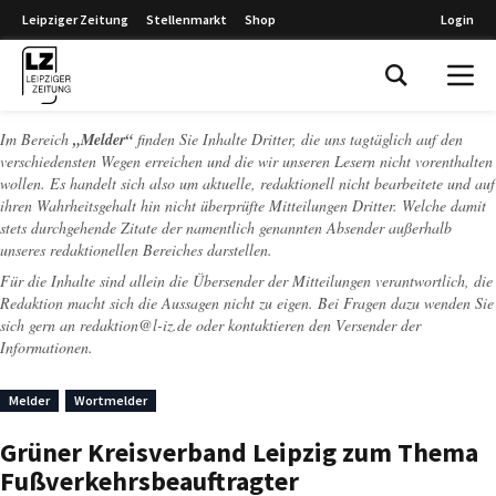
Leipziger Zeitung
Stellenmarkt
Shop
Login
Leipziger Zeitung
Im Bereich
„Melder“
finden Sie Inhalte Dritter, die uns tagtäglich auf den
verschiedensten Wegen erreichen und die wir unseren Lesern nicht vorenthalten
wollen. Es handelt sich also um aktuelle, redaktionell nicht bearbeitete und auf
ihren Wahrheitsgehalt hin nicht überprüfte Mitteilungen Dritter. Welche damit
stets durchgehende Zitate der namentlich genannten Absender außerhalb
unseres redaktionellen Bereiches darstellen.
Für die Inhalte sind allein die Übersender der Mitteilungen verantwortlich, die
Redaktion macht sich die Aussagen nicht zu eigen. Bei Fragen dazu wenden Sie
sich gern an
redaktion@l-iz.de
oder kontaktieren den Versender der
Informationen.
Melder
Wortmelder
Grüner Kreisverband Leipzig zum Thema
Fußverkehrsbeauftragter