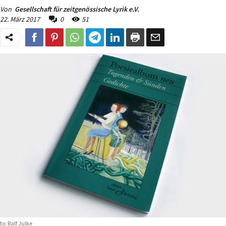
Von
Gesellschaft für zeitgenössische Lyrik e.V.
22. März 2017
0
51
to: Ralf Julke