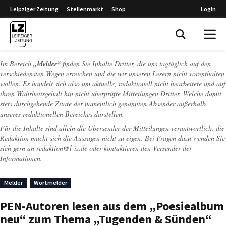
Leipziger Zeitung
Stellenmarkt
Shop
Login
Leipziger Zeitung
Im Bereich
„Melder“
finden Sie Inhalte Dritter, die uns tagtäglich auf den
verschiedensten Wegen erreichen und die wir unseren Lesern nicht vorenthalten
wollen. Es handelt sich also um aktuelle, redaktionell nicht bearbeitete und auf
ihren Wahrheitsgehalt hin nicht überprüfte Mitteilungen Dritter. Welche damit
stets durchgehende Zitate der namentlich genannten Absender außerhalb
unseres redaktionellen Bereiches darstellen.
Für die Inhalte sind allein die Übersender der Mitteilungen verantwortlich, die
Redaktion macht sich die Aussagen nicht zu eigen. Bei Fragen dazu wenden Sie
sich gern an
redaktion@l-iz.de
oder kontaktieren den Versender der
Informationen.
Melder
Wortmelder
PEN-Autoren lesen aus dem „Poesiealbum
neu“ zum Thema „Tugenden & Sünden“