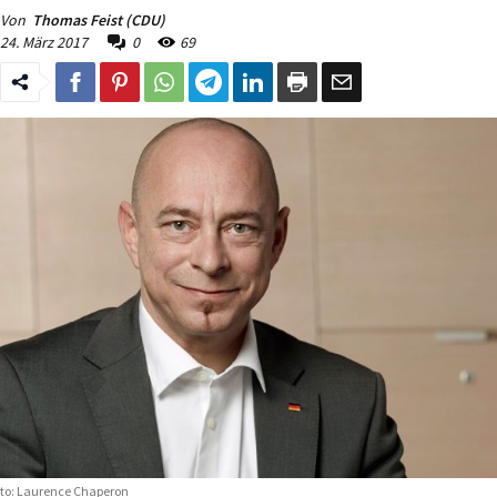
Von
Thomas Feist (CDU)
24. März 2017
0
69
to: Laurence Chaperon