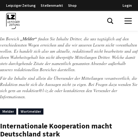
Leipziger Zeitung
Stellenmarkt
Shop
Login
Leipziger Zeitung
Im Bereich
„Melder“
finden Sie Inhalte Dritter, die uns tagtäglich auf den
verschiedensten Wegen erreichen und die wir unseren Lesern nicht vorenthalten
wollen. Es handelt sich also um aktuelle, redaktionell nicht bearbeitete und auf
ihren Wahrheitsgehalt hin nicht überprüfte Mitteilungen Dritter. Welche damit
stets durchgehende Zitate der namentlich genannten Absender außerhalb
unseres redaktionellen Bereiches darstellen.
Für die Inhalte sind allein die Übersender der Mitteilungen verantwortlich, die
Redaktion macht sich die Aussagen nicht zu eigen. Bei Fragen dazu wenden Sie
sich gern an
redaktion@l-iz.de
oder kontaktieren den Versender der
Informationen.
Melder
Wortmelder
Internationale Kooperation macht
Deutschland stark