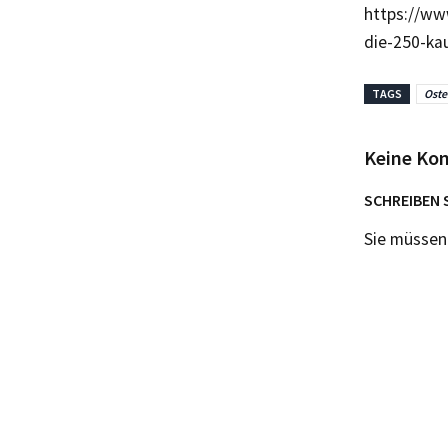
https://ww
die-250-ka
TAGS
Oste
Keine Ko
SCHREIBEN 
Sie müsse