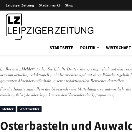
Leipziger Zeitung
Stellenmarkt
Shop
Leipziger Zeitung
STARTSEITE
POLITIK
WIRTSCHAFT
Im Bereich
„Melder“
finden Sie Inhalte Dritter, die uns tagtäglich auf den ver
also um aktuelle, redaktionell nicht bearbeitete und auf ihren Wahrheitsgehalt 
genannten Absender außerhalb unseres redaktionellen Bereiches darstellen.
Für die Inhalte sind allein die Übersender der Mitteilungen verantwortlich, di
redaktion@l-iz.de
oder kontaktieren den Versender der Informationen.
Melder
Wortmelder
Osterbasteln und Auwal