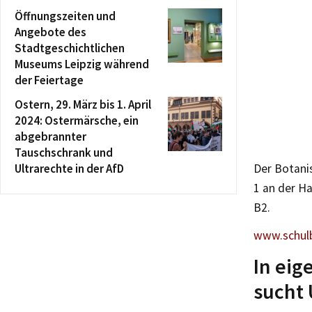
Öffnungszeiten und
Angebote des
Stadtgeschichtlichen
Museums Leipzig während
der Feiertage
Ostern, 29. März bis 1. April
2024: Ostermärsche, ein
abgebrannter
Tauschschrank und
Ultrarechte in der AfD
Der Botani
1 an der Ha
B2.
www.schulb
In eig
sucht 