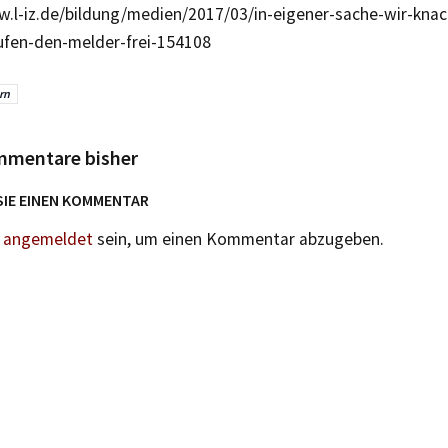
w.l-iz.de/bildung/medien/2017/03/in-eigener-sache-wir-kn
ufen-den-melder-frei-154108
rn
mmentare bisher
SIE EINEN KOMMENTAR
n
angemeldet
sein, um einen Kommentar abzugeben.