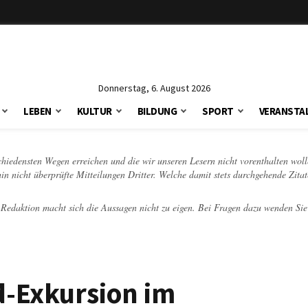
Donnerstag, 6. August 2026
LEBEN
KULTUR
BILDUNG
SPORT
VERANSTA
schiedensten Wegen erreichen und die wir unseren Lesern nicht vorenthalten woll
hin nicht überprüfte Mitteilungen Dritter. Welche damit stets durchgehende Zita
e Redaktion macht sich die Aussagen nicht zu eigen. Bei Fragen dazu wenden Sie
d-Exkursion im