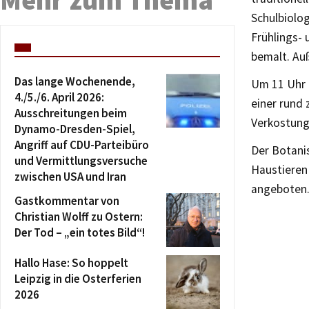
Schulbiolog
Frühlings-
bemalt. Auß
Das lange Wochenende,
Um 11 Uhr l
4./5./6. April 2026:
einer rund
Ausschreitungen beim
Verkostung
Dynamo-Dresden-Spiel,
Angriff auf CDU-Parteibüro
Der Botanis
und Vermittlungsversuche
Haustieren
zwischen USA und Iran
angeboten
Gastkommentar von
Christian Wolff zu Ostern:
Der Tod – „ein totes Bild“!
Hallo Hase: So hoppelt
Leipzig in die Osterferien
2026