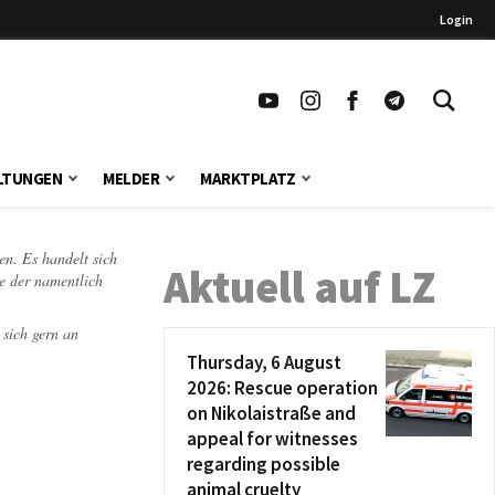
Login
LTUNGEN
MELDER
MARKTPLATZ
en. Es handelt sich
Aktuell auf LZ
te der namentlich
 sich gern an
Thursday, 6 August
2026: Rescue operation
on Nikolaistraße and
appeal for witnesses
regarding possible
animal cruelty