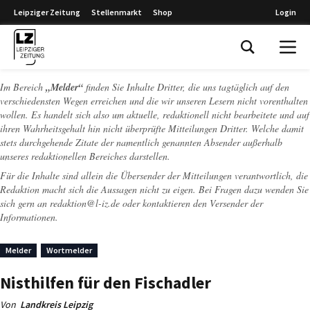
Leipziger Zeitung
Stellenmarkt
Shop
Login
Leipziger Zeitung
Im Bereich
„Melder“
finden Sie Inhalte Dritter, die uns tagtäglich auf den
verschiedensten Wegen erreichen und die wir unseren Lesern nicht vorenthalten
wollen. Es handelt sich also um aktuelle, redaktionell nicht bearbeitete und auf
ihren Wahrheitsgehalt hin nicht überprüfte Mitteilungen Dritter. Welche damit
stets durchgehende Zitate der namentlich genannten Absender außerhalb
unseres redaktionellen Bereiches darstellen.
Für die Inhalte sind allein die Übersender der Mitteilungen verantwortlich, die
Redaktion macht sich die Aussagen nicht zu eigen. Bei Fragen dazu wenden Sie
sich gern an
redaktion@l-iz.de
oder kontaktieren den Versender der
Informationen.
Melder
Wortmelder
Nisthilfen für den Fischadler
Von
Landkreis Leipzig