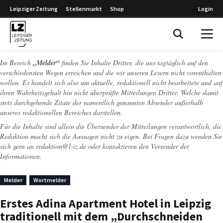
Leipziger Zeitung
Stellenmarkt
Shop
Login
Leipziger Zeitung
Im Bereich
„Melder“
finden Sie Inhalte Dritter, die uns tagtäglich auf den
verschiedensten Wegen erreichen und die wir unseren Lesern nicht vorenthalten
wollen. Es handelt sich also um aktuelle, redaktionell nicht bearbeitete und auf
ihren Wahrheitsgehalt hin nicht überprüfte Mitteilungen Dritter. Welche damit
stets durchgehende Zitate der namentlich genannten Absender außerhalb
unseres redaktionellen Bereiches darstellen.
Für die Inhalte sind allein die Übersender der Mitteilungen verantwortlich, die
Redaktion macht sich die Aussagen nicht zu eigen. Bei Fragen dazu wenden Sie
sich gern an
redaktion@l-iz.de
oder kontaktieren den Versender der
Informationen.
Melder
Wortmelder
Erstes Adina Apartment Hotel in Leipzig
traditionell mit dem „Durchschneiden