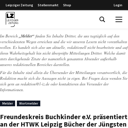
Leipziger Zeitung
Stellenmarkt
Shop
Login
Leipziger Zeitung
Im Bereich
„Melder“
finden Sie Inhalte Dritter, die uns tagtäglich auf den
verschiedensten Wegen erreichen und die wir unseren Lesern nicht vorenthalten
wollen. Es handelt sich also um aktuelle, redaktionell nicht bearbeitete und auf
ihren Wahrheitsgehalt hin nicht überprüfte Mitteilungen Dritter. Welche damit
stets durchgehende Zitate der namentlich genannten Absender außerhalb
unseres redaktionellen Bereiches darstellen.
Für die Inhalte sind allein die Übersender der Mitteilungen verantwortlich, die
Redaktion macht sich die Aussagen nicht zu eigen. Bei Fragen dazu wenden Sie
sich gern an
redaktion@l-iz.de
oder kontaktieren den Versender der
Informationen.
Melder
Wortmelder
Freundeskreis Buchkinder e.V. präsentiert
an der HTWK Leipzig Bücher der Jüngsten