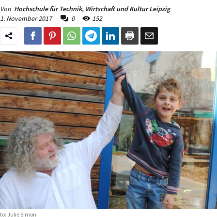
Von
Hochschule für Technik, Wirtschaft und Kultur Leipzig
1. November 2017
0
152
to: Julie Simon