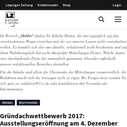
Leipziger Zeitung
Stellenmarkt
Shop
Login
Leipziger Zeitung
Im Bereich
„Melder“
finden Sie Inhalte Dritter, die uns tagtäglich auf den
verschiedensten Wegen erreichen und die wir unseren Lesern nicht vorenthalten
wollen. Es handelt sich also um aktuelle, redaktionell nicht bearbeitete und auf
ihren Wahrheitsgehalt hin nicht überprüfte Mitteilungen Dritter. Welche damit
stets durchgehende Zitate der namentlich genannten Absender außerhalb
unseres redaktionellen Bereiches darstellen.
Für die Inhalte sind allein die Übersender der Mitteilungen verantwortlich, die
Redaktion macht sich die Aussagen nicht zu eigen. Bei Fragen dazu wenden Sie
sich gern an
redaktion@l-iz.de
oder kontaktieren den Versender der
Informationen.
Melder
Wortmelder
Gründachwettbewerb 2017:
Ausstellungseröffnung am 4. Dezember