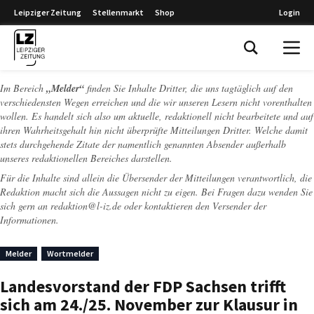
Leipziger Zeitung
Stellenmarkt
Shop
Login
Leipziger Zeitung
Im Bereich
„Melder“
finden Sie Inhalte Dritter, die uns tagtäglich auf den
verschiedensten Wegen erreichen und die wir unseren Lesern nicht vorenthalten
wollen. Es handelt sich also um aktuelle, redaktionell nicht bearbeitete und auf
ihren Wahrheitsgehalt hin nicht überprüfte Mitteilungen Dritter. Welche damit
stets durchgehende Zitate der namentlich genannten Absender außerhalb
unseres redaktionellen Bereiches darstellen.
Für die Inhalte sind allein die Übersender der Mitteilungen verantwortlich, die
Redaktion macht sich die Aussagen nicht zu eigen. Bei Fragen dazu wenden Sie
sich gern an
redaktion@l-iz.de
oder kontaktieren den Versender der
Informationen.
Melder
Wortmelder
Landesvorstand der FDP Sachsen trifft
sich am 24./25. November zur Klausur in